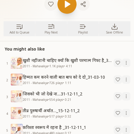
Add to Queue
Play Next
Playlist
Save Offline
You might also like
खुशी नहीं जानी चाहिए क्यों कि खुशी परमात्म गिफ्ट है_31-03-10
1
2011 - Mahavakya
•
1.1K
plays
•
4:11
हिम्मत कम करने वाली बात बाप को दे दो_31-03-10
2
2011 - Mahavakya
•
726
plays
•
1:11
जिसको भी जो देखे ना....31-12-11_2
3
2011 - Mahavakya
•
554
plays
•
0:21
तीव्र पुरुषार्थी अर्थात…_15-12-11_2
4
2011 - Mahavakya
•
517
plays
•
0:32
फ़रिश्ता स्वरूप में रहना है _31-12-11_1
5
2011 - Mahavakya
•
480
plays
•
0:17