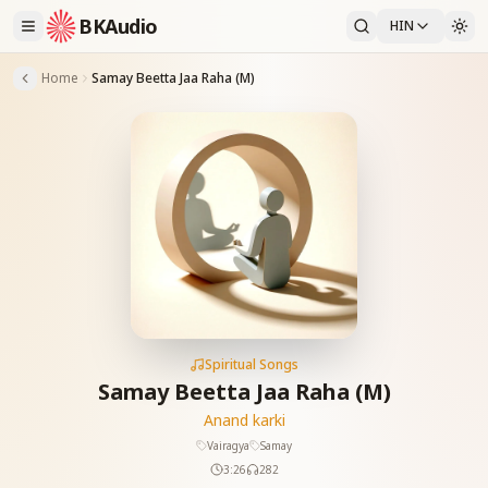
BKAudio
HIN
Home
Samay Beetta Jaa Raha (M)
Spiritual Songs
Samay Beetta Jaa Raha (M)
Anand karki
Vairagya
Samay
3:26
282