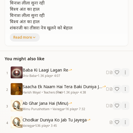
विनाश लीला सुना रही
विश्व अंत का हाल
विनाश लीला सुना रही
विश्व अंत का हाल
शंकरजी का तीसरा नेत्र खुलने को बेहाल
शिवबाबा शिव शक्तियोसे स्वर्ग द्वार खुला रहा
Read more
करना है जो कर लो भाई
भगवान सितावन सुना रहा
समय बीतता जा रहा...
You might also like
साधु ज्योतिषी और वैज्ञानिक सोच सोच के हारे
साधु ज्योतिषी और वैज्ञानिक सोच सोच के हारे
Baba Ki Laagi Lagan Re
1
गिरने को है महल जगत का मन ही मन घबराए
Shiv Baba
•
1.3K
plays
•
4:07
डूबते को तिनके का सहारा
Saacha Ek Naam Hai Tera Baki Duniya Jhuthi
मानव आज दिखा रहा
2
Harish Moyal • Teachers (शिक्षक)
•
1.3K
plays
•
4:38
करना है जो कर लो भाई
भगवान सितावन सुना रहा
Ab Ghar Jana Hai (Minu)
समय बीतता जा रहा
3
Minu Purushottam • Vairagya
•
1K
plays
•
7:32
काल नगाडा सुना रहा
करना है जो कर लो भाई
Chodkar Duniya Ko Jab Tu Jayega
4
भगवान सितावन सुना रहा
Vairagya
•
536
plays
•
3:45
समय बीतता जा रहा