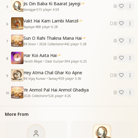
Jis Din Baba Ki Baarat Jayegi
समय बीतता जा रहा
5
Vairagya
•
515
plays
•
4:59
समय बीतता जा रहा
समय बीतता जा रहा
Vakt Hai Kam Lambi Manzil
समय बीतता जा रहा
6
Tapasya
•
488
plays
•
6:28
Sun O Rahi Thakna Mana Hai
7
BK Kiran • 2026 Collections
•
442
plays
•
5:28
Har Koi Aata Hai
8
Harish Moyal • Dadi Gulzar
•
394
plays
•
6:25
Hey Atma Chal Ghar Ko Apne
9
BK Vijay Kumar • Samay
•
959
plays
•
3:36
Ye Anmol Pal Hai Anmol Ghadiya
10
2026 Collections
•
526
plays
•
4:26
More From