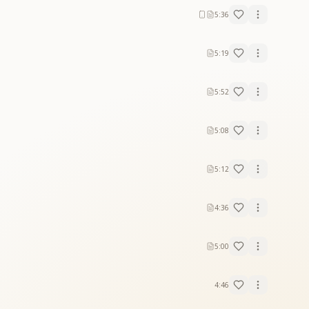
5:36
5:19
5:52
5:08
5:12
4:36
5:00
4:46