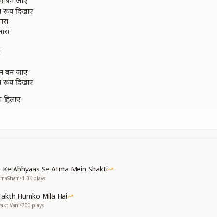
हम बन जाए
ा रूप दिखाए
ारा
मारा
ए
हम बन जाए
ा रूप दिखाए
ा हिलाए
ूल न जाए
स्वरूप हो
्ता रूप हो
वना हो
कामना हो
 Ke Abhyaas Se Atma Mein Shakti
ो जाए
NumaSham
•
1.3K
plays
 हो ना पाए
हम बन जाए
Takth Humko Mila Hai
ा रूप दिखाए
yakt Vani
•
700
plays