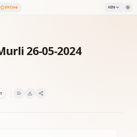
BKOne
HIN
Murli 26-05-2024
xt