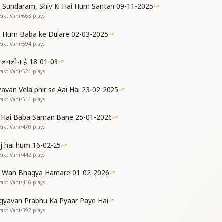
हम निकाले
 Sundaram, Shiv Ki Hai Hum Santan 09-11-2025
जाए
yakt Vani
•
663
plays
 हो
ष्य यही हो
 Hum Baba ke Dulare 02-03-2025
yakt Vani
•
594
plays
को बुला रहे
 हम लवलीन है 18-01-09
yakt Vani
•
521
plays
ठाए
ाए
 Pavan Vela phir se Aai Hai 23-02-2025
हम बन जाए
yakt Vani
•
511
plays
ा रूप दिखाए
 प्यारा
a Hai Baba Saman Bane 25-01-2026
मारा
yakt Vani
•
470
plays
aj hai hum 16-02-25
ए
yakt Vani
•
442
plays
हम बन जाए
 Wah Bhagya Hamare 01-02-2026
ा रूप दिखाए
yakt Vani
•
416
plays
gyavan Prabhu Ka Pyaar Paye Hai
yakt Vani
•
392
plays