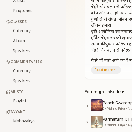
समय की पुकार फरिश्ता 
Artists
चेहरे और चलन से फरिश्त
Ringtones
बोल और चाल हो न्यारा प्य
गुणों से हो संपन्न जीवन ह
CLASSES
जीवन हमारा
Category
दृष्टि अलौकिक रस बरसा
हर्षित चेहरा सबको लुभाए
Album
समय की पुकार फरिश्ता 
चेहरे और चलन से फरिश्त
Speakers
कैसे भी बाते आये कभी न
COMMENTARIES
फरिश्ते की चाल अपनी भ
Read more
Category
समस्या में भी सदा स्मृति 
साधारण कार्य में भी फरिश
Speakers
सदा सर्व के प्रति शुभ भा
शुभ श्रेष्ठ स्मृति भरे शुभ
You might also like
MUSIC
शुभकामना हो
Playlist
Panch Swaroop
बाबा कहे चाहे कुछ भी ह
1
BK Vishnu Priya • 
अलौकिक स्मृति कभी कम
AVYAKT
समय की पुकार फरिश्ता 
Parmatam Dil 
Mahavakya
चेहरे और चलन से फरिश्त
2
BK Vishnu Priya • Av