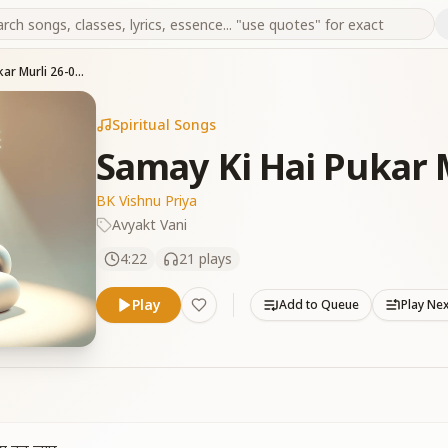
Samay Ki Hai Pukar Murli 26-05-2024
Spiritual Songs
Samay Ki Hai Pukar 
BK Vishnu Priya
Avyakt Vani
4:22
21
plays
Play
Add to Queue
Play Ne