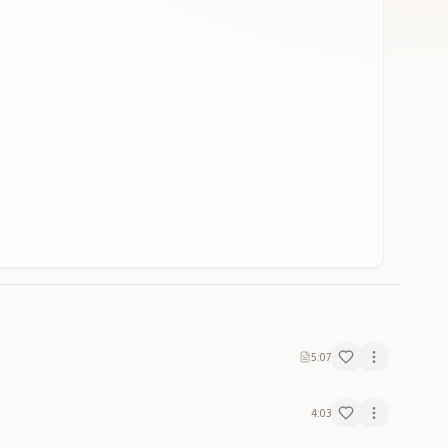
5:07
4:03