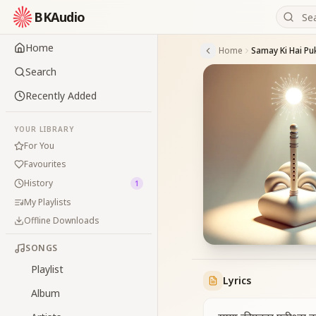
BKAudio
Home
Home
Search
Recently Added
YOUR LIBRARY
For You
Favourites
History
1
My Playlists
Offline Downloads
SONGS
Playlist
Lyrics
Album