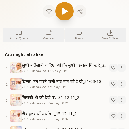
Add to Queue
Play Next
Playlist
Save Offline
You might also like
खुशी नहीं जानी चाहिए क्यों कि खुशी परमात्म गिफ्ट है_31-03-10
1
2011 - Mahavakya
•
1.1K
plays
•
4:11
हिम्मत कम करने वाली बात बाप को दे दो_31-03-10
2
2011 - Mahavakya
•
726
plays
•
1:11
जिसको भी जो देखे ना....31-12-11_2
3
2011 - Mahavakya
•
554
plays
•
0:21
तीव्र पुरुषार्थी अर्थात…_15-12-11_2
4
2011 - Mahavakya
•
517
plays
•
0:32