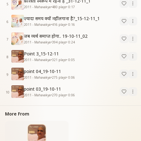
फ़रिश्ता स्वरूप में रहना है _31-12-11_1
5
2011 - Mahavakya
•
480
plays
•
0:17
ज़्यादा समय क्यों नहीं लगाना है?_15-12-11_1
6
2011 - Mahavakya
•
416
plays
•
0:16
जब व्यर्थ समाप्त होगा.. 19-10-11_02
7
2011 - Mahavakya
•
394
plays
•
0:24
Point 3_15-12-11
8
2011 - Mahavakya
•
321
plays
•
0:05
point 04_19-10-11
9
2011 - Mahavakya
•
275
plays
•
0:06
point 03_19-10-11
10
2011 - Mahavakya
•
270
plays
•
0:06
More From