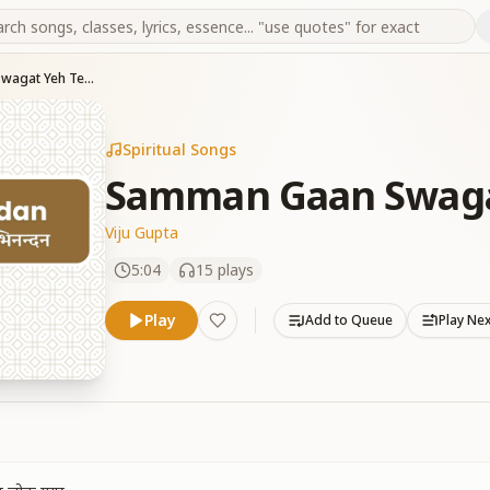
Samman Gaan Swagat Yeh Teen Lok
Spiritual Songs
Samman Gaan Swaga
Viju Gupta
5:04
15
plays
Play
Add to Queue
Play Ne