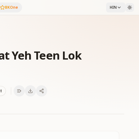
BKOne
HIN
t Yeh Teen Lok
xt