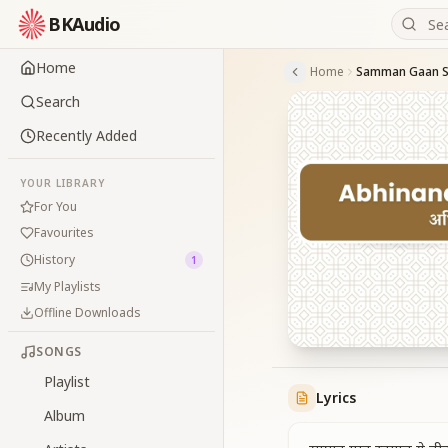
BKAudio
Home
Home
Search
Recently Added
YOUR LIBRARY
For You
Favourites
History
1
My Playlists
Offline Downloads
SONGS
Playlist
Lyrics
Album