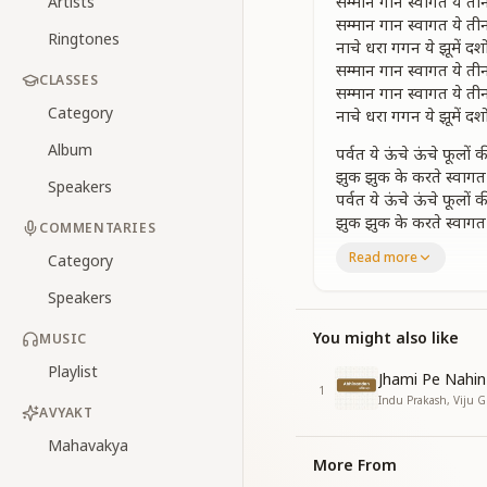
सम्मान गान स्वागत ये त
Artists
सम्मान गान स्वागत ये त
Ringtones
नाचे धरा गगन ये झूमें दशो
सम्मान गान स्वागत ये त
CLASSES
सम्मान गान स्वागत ये त
Category
नाचे धरा गगन ये झूमें दशो
Album
पर्वत ये ऊंचे ऊंचे फूलों
झुक झुक के करते स्वागत 
Speakers
पर्वत ये ऊंचे ऊंचे फूलों
झुक झुक के करते स्वागत 
COMMENTARIES
यहाँ नूर और फ़रिश्ते यहां
Read more
Category
यहाँ नूर और फ़रिश्ते यहां
ये आपका ही घर है यहां 
Speakers
ये आपका ही घर है यहां 
You might also like
MUSIC
वृत्ति से हम बदलते ये दृष्टी 
Playlist
इस राजयोग की तो महिमा ह
Jhami Pe Nahi
1
वृत्ति से हम बदलते ये दृष्टी 
Indu Prakash, Viju 
AVYAKT
इस राजयोग की तो महिमा ह
चल कर जरा तो देखें फूलों 
Mahavakya
More From
चल कर जरा तो देखें फूलों 