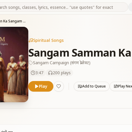
Sangam Samman Ka Sangam - Version 1
Spiritual Songs
Sangam Samman Ka S
Sangam Campaign (संगम प्रोजेक्ट)
3:47
200
plays
Play
Add to Queue
Play Ne