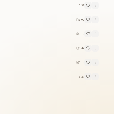
3:37
3:00
3:19
3:44
2:14
6:27