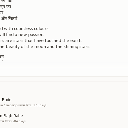
रंगों का
ुनून का
 पर
द और सितारे
led with countless colours.
ill find a new passion.
s are stars that have touched the earth.
the beauty of the moon and the shining stars.
ंगम
 संगम
गम
न
g, the confluence of respect.
e that enriches every moment of life.
 of honour and dignity.
g Bade
nd of old age at the Confluence Age.
Campaign (संगम प्रोजेक्ट)
•
373
plays
 नगीने
n Bajti Rahe
ई बातें
प्रोजेक्ट)
•
284
plays
ी जवानी