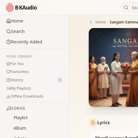
BKAudio
Home
Home
Search
Recently Added
YOUR LIBRARY
For You
Favourites
History
1
My Playlists
Offline Downloads
SONGS
Playlist
Lyrics
Album