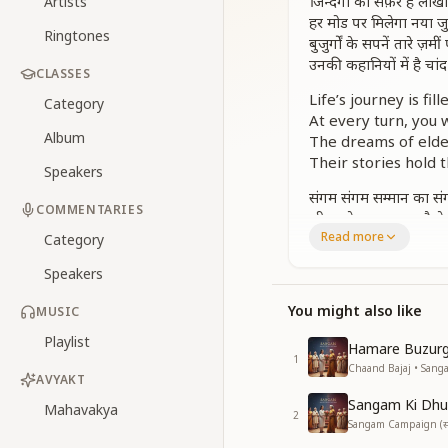
जिन्दगी का सफ़र है लाखों 
Artists
हर मोड पर मिलेगा नया ज
Ringtones
बुजुर्गों के सपनें तारे ज़मीं
उनकी कहानियों में है चां
CLASSES
Life’s journey is fil
Category
At every turn, you w
Album
The dreams of elder
Their stories hold 
Speakers
संगम संगम सम्मान का स
COMMENTARIES
जीवन के हर पल का है ये
Read more
संगम संगम गौरवों का सं
Category
वृद्धावस्था का है ये संबंध
Speakers
This is the gatherin
You might also like
MUSIC
It is the confluenc
It is the confluence
Playlist
Hamare Buzur
It is the sacred bo
1
Chaand Bajaj • Sangam 
AVYAKT
जीवन के साथी है अनमोल
Sangam Ki Dhu
Mahavakya
सुनो उनके दिल की छुपी हु
2
Sangam Campaign (संगम 
कहानियों में बसी है उनक