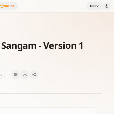
BKOne
HIN
angam - Version 1
xt