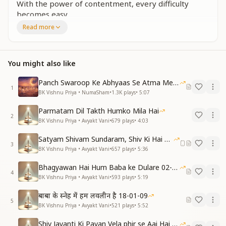
With the power of contentment, every difficulty
becomes easy.
With the rays of contentment, we illuminate the
Read more
whole world.
Verse 1
बाबा के हम राजदुलारे, याद रहे ये स्वमान।
You might also like
याद रखें समय की और स्वयं का ध्यान।
अपने को आत्मा समझ करें बाबा को ही याद।
Panch Swaroop Ke Abhyaas Se Atma Mein Shakti
अखूट ख़ज़ाने, सर्व प्राप्तियाँ मिलेंगी एक साथ।
1
BK Vishnu Priya • NumaSham
•
1.3K
plays
•
5:07
संतुष्ट रहने का सदा मिल जाएगा वरदान।
सन्तुष्टता की किरणों से रोशन करें जहान।
Parmatam Dil Takth Humko Mila Hai
2
We are Baba’s royal children—may this self-respect
BK Vishnu Priya • Avyakt Vani
•
679
plays
•
4:03
always remain.
Satyam Shivam Sundaram, Shiv Ki Hai Hum Santan 09-11-2025
Let us stay aware of time and attentive to ourselves.
3
BK Vishnu Priya • Avyakt Vani
•
657
plays
•
5:36
Considering ourselves souls, let us remember Baba
alone.
Bhagyawan Hai Hum Baba ke Dulare 02-03-2025
Inexhaustible treasures and all attainments will be
4
BK Vishnu Priya • Avyakt Vani
•
593
plays
•
5:19
received together.
The blessing of remaining content will always be
बाबा के स्नेह में हम लवलीन है 18-01-09
5
ours.
BK Vishnu Priya • Avyakt Vani
•
521
plays
•
5:52
With the rays of contentment, we illuminate the
Shiv Jayanti Ki Pavan Vela phir se Aai Hai 23-02-2025