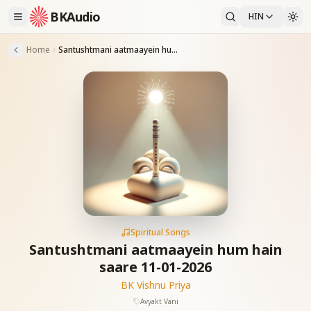
BKAudio
HIN
Home
Santushtmani aatmaayein hum hain saare 11-01-2026
Spiritual Songs
Santushtmani aatmaayein hum hain
saare 11-01-2026
BK Vishnu Priya
Avyakt Vani