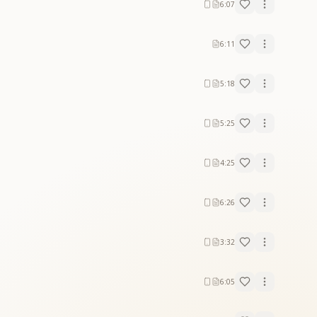
6:07
6:11
5:18
5:25
4:25
6:26
3:32
6:05