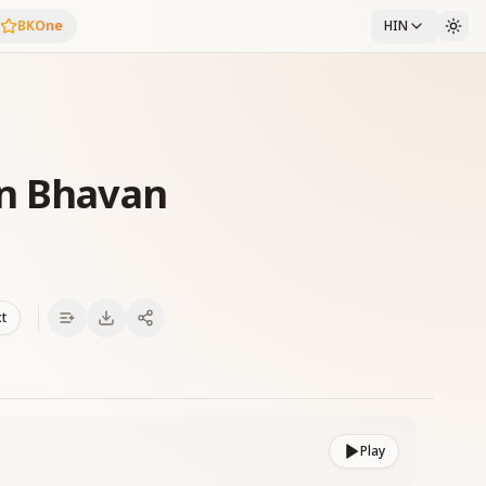
BKOne
HIN
an Bhavan
xt
Play