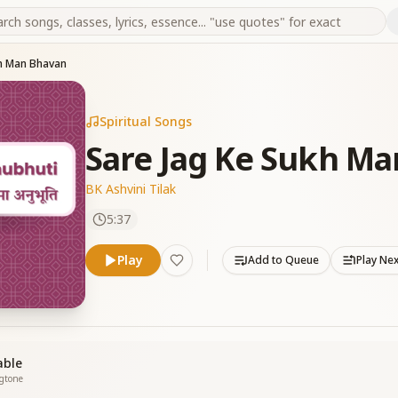
kh Man Bhavan
Spiritual Songs
Sare Jag Ke Sukh M
BK Ashvini Tilak
5:37
Play
Add to Queue
Play Ne
able
ngtone