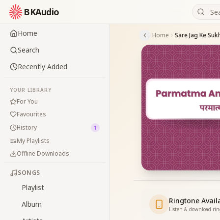
BKAudio
Home
Home
Sare Jag Ke Su
Search
Recently Added
YOUR LIBRARY
For You
Favourites
History
1
My Playlists
Offline Downloads
SONGS
Playlist
Ringtone Avail
Album
Listen & download ri