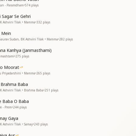
ी
atan - Paramdham
•
574
plays
ी
i Sagar Se Gehri
न
BK Ashvini Tilak • Mamma
•
332
plays
न
e Mein
aurav Sudan, BK Ashvini Tilak • Mamma
•
282
plays
ेरे
hna Kanhya (Janmasthami)
ाह
anmashtami
•
275
plays
ाह
Vo Moorat
tu Priyadarshini • Mamma
•
265
plays
t Brahma Baba
BK Ashvini Tilak • Brahma Baba
•
251
plays
न
e Baba O Baba
न
ve - Prem
•
244
plays
र
may Gaya
K Ashvini Tilak • Samay
•
243
plays
aiya Aur