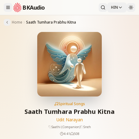
BKAudio
HIN
Home
Saath Tumhara Prabhu Kitna
Spiritual Songs
Saath Tumhara Prabhu Kitna
Udit Narayan
Saathi (Companion)
Sneh
4:41
508