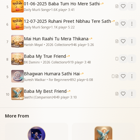
01-06-2025 Baba Tum Ho Mere Sathi
साथ तुम्हारा प्रभु कितना है प्यारा
5
Daily Murli Songs
•
1.6K
plays
•
3:41
साथ तुम्हारा प्रभु कितना है प्यारा
मिल गई मंज़िल, मिल गया किनारा
12-07-2025 Ruhani Preet Nibhau Tere Sath
मिल गया किनारा
6
Daily Murli Songs
•
1.1K
plays
•
5:22
साथ तुम्हारा प्रभु कितना है प्यारा ऊं ऊं ऊं ऊं ऊं ऊं
साथ तुम्हारा प्रभु कितना है प्यारा
Mai Hun Raahi Tu Mera Thikana
7
साथ तुम्हारा प्रभु कितना है प्यारा
Harish Moyal • 2026 Collections
•
946
plays
•
5:26
साथ तुम्हारा प्रभु ...."
Baba My True Friend
8
BK Damini • 2026 Collections
•
919
plays
•
3:48
Bhagwan Humara Sathi Hai
9
Suresh Wadkar • For Beginners
•
892
plays
•
6:08
Baba My Best Friend
10
Saathi (Companion)
•
849
plays
•
3:10
More From