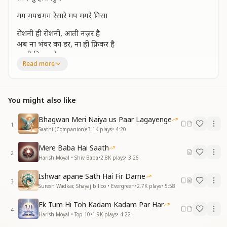
मग मपधमग रेसारे मप मगरे निसा
रोशनी ही रोशनी, आती नज़र है
अब ना भंवर का डर, ना ही फ़िकर है
ना ही फ़िकर है
Read more
हाथ में तेरे जब हाथ है हमारा
साथ तुम्हारा प्रभु कितना है प्यारा
साथ तुम्हारा प्रभु ..
You might also like
किसको ख़बर है कौन, साथ है हमारे
जिसकी नज़र से चलते,चांद और तारे
Bhagwan Meri Naiya us Paar Lagayenge
चांद और तारे
1
Saathi (Companion)
•
3.1K
plays
•
4:20
कितनी ही बार तुमने पार है उतारा
साथ तुम्हारा प्रभु कितना है प्यारा
Mere Baba Hai Saath
2
साथ तुम्हारा प्रभु ..
Harish Moyal • Shiv Baba
•
2.8K
plays
•
3:26
मग मपधमग रेसारे मप मगरेनिसा
Ishwar apane Sath Hai Fir Darne
3
Suresh Wadkar, Shayaj billoo • Evergreen
•
2.7K
plays
•
5:58
अपना गगन अब तो,अपनी ज़मीं है
तू मिल गया तो फिर हमें क्या कमी है
Ek Tum Hi Toh Kadam Kadam Par Har
4
हमें क्या कमी है
Harish Moyal • Top 10
•
1.9K
plays
•
4:22
कितना हसीं लगता हर एक नज़ारा