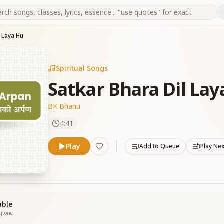
l Laya Hu
Spiritual Songs
Satkar Bhara Dil Lay
BK Bhanu
4:41
Play
Add to Queue
Play Ne
able
ngtone