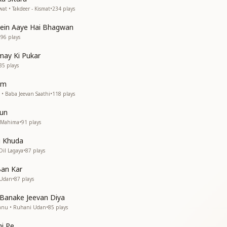
वो होते हैं खुशनसीब
at • Takdeer - Kismat
•
234
plays
्वागत है
ein Aaye Hai Bhagwan
्वागत है
196
plays
्वागत है
may Ki Pukar
य, स्वर्णिम युग में करना प्रवेश
35
plays
, स्वर्णिम युग में करना प्रवेश
्देश, यही समय का है आदेश
um
• Baba Jeevan Saathi
•
118
plays
्वागत है
Sun
i Mahima
•
91
plays
वागत है
i Khuda
Dil Lagaya
•
87
plays
वागत है
Ban Kar
वागत है
 Udan
•
87
plays
वागत है"
Banake Jeevan Diya
hanu • Ruhani Udan
•
85
plays
i Pe