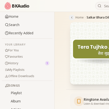
BKAudio
Home
Home
Satkar Bhara Di
Search
Recently Added
YOUR LIBRARY
For You
Favourites
History
1
My Playlists
Offline Downloads
SONGS
Playlist
Ringtone Avail
Album
Listen & download ri