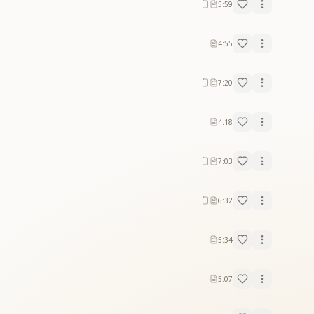
5:59
4:55
7:20
4:18
7:03
6:32
5:34
5:07