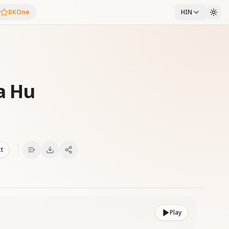
BKOne
HIN
a Hu
xt
Play