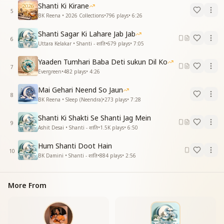
Shanti Ki Kirane
रिमझिम झिम, रिमझिम झिम — विश्व में बरसे शांति की शीतल बरसात
5
BK Reena • 2026 Collections
•
796
plays
•
6:26
रे
ओम शांति, ओम शांति, शांति से आत्म उजियार रे
Shanti Sagar Ki Lahare Jab Jab
ओम शांति, ओम शांति, शांति से आत्म उजियार रे
6
Uttara Kelakar • Shanti - शांति
•
679
plays
•
7:05
In Pandav Bhavan, in beautiful Madhuban, divine
Yaaden Tumhari Baba Deti sukun Dil Ko
radiance sparkles.
7
Evergreen
•
482
plays
•
4:26
In Pandav Bhavan, in beautiful Madhuban, divine
radiance sparkles.
Mai Gehari Neend So Jaun
8
The rays of peace from the Ocean of Peace spread
BK Reena • Sleep (Neendra)
•
273
plays
•
7:28
across the whole world.
Shanti Ki Shakti Se Shanti Jag Mein
The rays of peace from the Ocean of Peace spread
9
Ashit Desai • Shanti - शांति
•
1.5K
plays
•
6:50
across the whole world.
Drizzle, drizzle, drizzle — the world receives the
Hum Shanti Doot Hain
cool rain of peace.
10
BK Damini • Shanti - शांति
•
884
plays
•
2:56
Drizzle, drizzle, drizzle — the world receives the
cool rain of peace.
Om Shanti, Om Shanti — with peace, the soul shines
More From
with light.
Om Shanti, Om Shanti — with peace, the soul shines
with light.