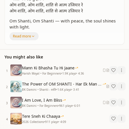
ओम शांति, ओम शांति, शांति से आत्म उजियार रे
ओम शांति, ओम शांति, शांति से आत्म उजियार रे
Om Shanti, Om Shanti — with peace, the soul shines
with light.
Om Shanti, Om Shanti — with peace, the soul shines
Read more
with light.
Twinkle, twinkle, twinkle — sparkling rays,
Showers of divine light fly forth.
You might also like
Twinkle, twinkle, twinkle — sparkling rays,
Showers of divine light fly forth.
Mann Ki Bhasha Tu Hi Jaane
Om Shanti, Om Shanti — with peace, the soul shines
1
Harish Moyal • For Beginners
•
1.9K
plays
•
4:36
with light.
Om Shanti, Om Shanti — with peace, the soul shines
The Power of OM SHANTI - Har Ek Man Mein Shanti
with light.
2
BK Damini • Shanti - शांति
•
1.6K
plays
•
3:41
पांडव भवन में, सुंदर मधुबन में, दिव्य प्रभा चमकार रे
I Am Love, I Am Bliss
पांडव भवन में, सुंदर मधुबन में, दिव्य प्रभा चमकार रे
3
BK Damini • For Beginners
•
961
plays
•
6:01
शांति सागर की, शांति की किरणें, सारे जग में लहराए रे
शांति सागर की, शांति की किरणें, सारे जग में लहराए रे
Tere Sneh Ki Chaaya
4
रिमझिम झिम, रिमझिम झिम — विश्व में बरसे शांति की शीतल बरसात
2026 Collections
•
911
plays
•
4:09
रे