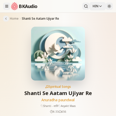
BKAudio
HIN
Home
Shanti Se Aatam Ujiyar Re
Spiritual Songs
Shanti Se Aatam Ujiyar Re
Anuradha paundwal
Shanti - शांति
Avyakt Maas
6:33
656