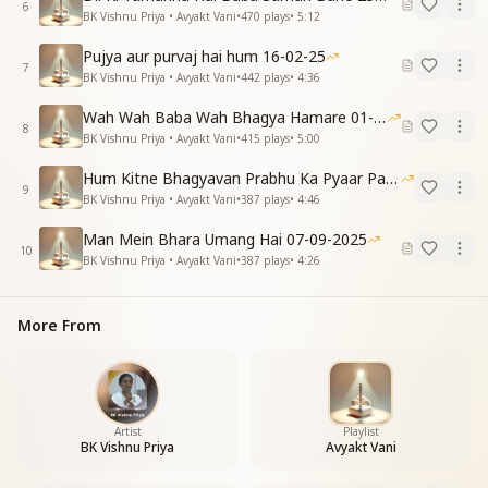
हम है प्रभु के नूर बाबा ने ही महिमा गाई है ।
6
BK Vishnu Priya • Avyakt Vani
•
470
plays
•
5:12
शिव जयंती की पावन वेला फिर से आई है ।
सुख शांति समृद्धि की रोशनाई लाई है ।
Pujya aur purvaj hai hum 16-02-25
7
BK Vishnu Priya • Avyakt Vani
•
442
plays
•
4:36
Wah Wah Baba Wah Bhagya Hamare 01-02-2026
8
BK Vishnu Priya • Avyakt Vani
•
415
plays
•
5:00
Hum Kitne Bhagyavan Prabhu Ka Pyaar Paye Hai
9
BK Vishnu Priya • Avyakt Vani
•
387
plays
•
4:46
Man Mein Bhara Umang Hai 07-09-2025
10
BK Vishnu Priya • Avyakt Vani
•
387
plays
•
4:26
More From
Artist
Playlist
BK Vishnu Priya
Avyakt Vani