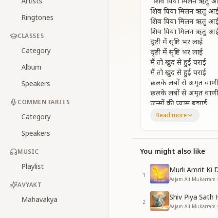
"शिव पिया मिलन ऋतु 
Artists
शिव पिया मिलन ऋतु आ
Ringtones
शिव पिया मिलन ऋतु आ
शिव पिया मिलन ऋतु आ
CLASSES
दृष्टी में सृष्टि भर लाई
Category
दृष्टी में सृष्टि भर लाई
मैं तो खुद से हुई पराई
Album
मैं तो खुद से हुई पराई
छलके लबों से अमृत वाण
Speakers
छलके लबों से अमृत वाण
COMMENTARIES
जन्मों की प्यास बुझाई
शिव पिया मिलन ऋतु आ
Read more
Category
शिव पिया मिलन ऋतु आ
Speakers
अमृतवेला ब्रम्ह मुहूर्त
अमृतवेला ब्रम्ह मुहूर्त
You might also like
MUSIC
मैं देखी पिया जी की सुरत
Playlist
Murli Amrit Ki 
मैं देखी पिया जी की सुरत
1
Aajam Ali Mukarram 
सूर्य हजार ललाट लिए है
AVYAKT
सूर्य हजार ललाट लिए है
Shiv Piya Sath 
Mahavakya
सुरमई प्रभात लिए है
2
Aajam Ali Mukarram 
सुरमई प्रभात लिए है