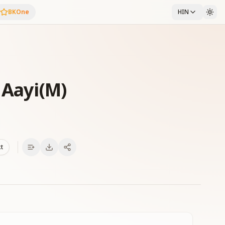
BKOne
HIN
 Aayi(M)
xt