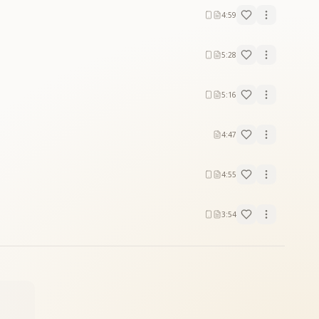
4:59
5:28
5:16
4:47
4:55
3:54