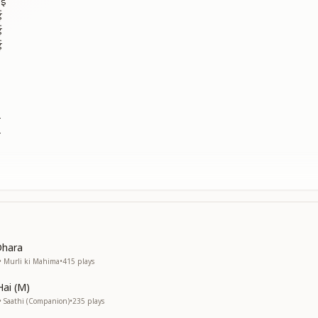
आई
ई
ई
ई
ी
ी
ई
ई
Dhara
• Murli ki Mahima
•
415
plays
Hai (M)
• Saathi (Companion)
•
235
plays