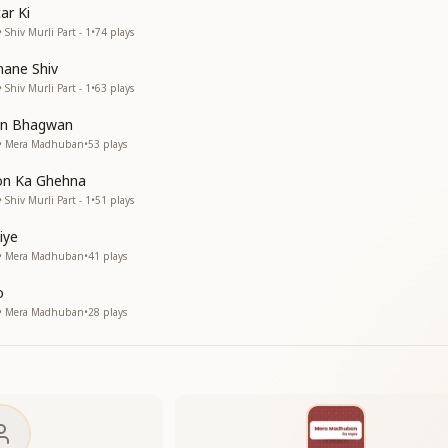
ar Ki
 Shiv Murli Part - 1
•
74
plays
ई
nane Shiv
ई
 Shiv Murli Part - 1
•
63
plays
hin Bhagwan
 • Mera Madhuban
•
53
plays
non Ka Ghehna
 Shiv Murli Part - 1
•
51
plays
iye
 • Mera Madhuban
•
41
plays
o
 • Mera Madhuban
•
28
plays
ई
ई"