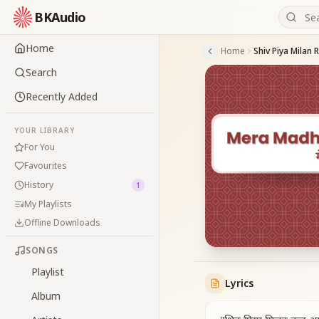
BKAudio
Home
Home
Shiv Piya Milan 
Search
Recently Added
YOUR LIBRARY
For You
Favourites
History
1
My Playlists
Offline Downloads
SONGS
Playlist
Lyrics
Album