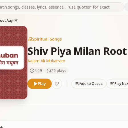
Root Aayi(M)
Spiritual Songs
Shiv Piya Milan Root
Aajam Ali Mukarram
4:29
29
plays
Play
Add to Queue
Play Ne