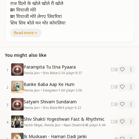
राज दिलो के खोले खोले री खोले
प्राण पियाजी मोरे
प्राण पियाजी मोरे लेगए जियरियां
शिव शिव बोले मन मोर कोयलिया
Read more
प्रभु मिलन की अगन लिए मन में
पिंजड़ा छोड़ तू उड जा गगन में
देश पराया माया जाल बिछाया है
खेल जगत का अंत न पाया है
You might also like
जग भूल भुलैया न पाए डगरिया
शिव शिव बोले मन मोर कोयलिया
Parampita Tu Itna Pyaara
1
शिव शिव बोले मन मोर कोयलिया
Pamila Jain • Shiv Baba
•
2.5K
plays
•
8:37
ज्ञान योग करो धारना सेवा
Banke Baba Aap Ke Hum
2
प्रभु प्यार का पावो मेवा
Pamila Jain • Evergreen
•
1.6K
plays
•
5:06
जीवन कमल समान बनालो
Satyam Shivam Sundaram
सत्य शिवम सुंदर अपनालो
3
Pamila Jain • Shiv Baba
•
864
plays
•
6:22
इंद्रधनुषी की बने चुनरिया
शिव शिव बोले मन मोर कोयलिया
Shiv Shakti Yogeshwari Fast & Rhythmic
शिव शिव बोले मन मोर कोयलिया
4
Harish Moyal, Pamila Jain • Naari Shakti
•
648
plays
•
6:44
पिया दिलाराम जी सुनादो मुरलिया
पिया भोलेनाथ जी सुनादो मुरलिया
Ik Muskaan - Hamari Dadi Janki