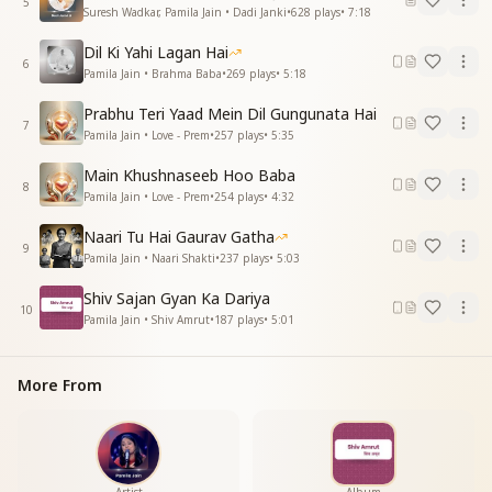
5
शिव शिव बोले मन मोर कोयलिया
Suresh Wadkar, Pamila Jain • Dadi Janki
•
628
plays
•
7:18
शिव शिव बोले मन मोर कोयलिया
Dil Ki Yahi Lagan Hai
शिव शिव बोले मन मोर कोयलिय
6
Pamila Jain • Brahma Baba
•
269
plays
•
5:18
शिव शिव बोले मन मोर कोयलिया
शिव शिव बोले मन मोर कोयलिया
Prabhu Teri Yaad Mein Dil Gungunata Hai
_
_
_
_
_
_
_
_
7
Pamila Jain • Love - Prem
•
257
plays
•
5:35
Main Khushnaseeb Hoo Baba
8
Pamila Jain • Love - Prem
•
254
plays
•
4:32
Naari Tu Hai Gaurav Gatha
9
Pamila Jain • Naari Shakti
•
237
plays
•
5:03
Shiv Sajan Gyan Ka Dariya
10
Pamila Jain • Shiv Amrut
•
187
plays
•
5:01
More From