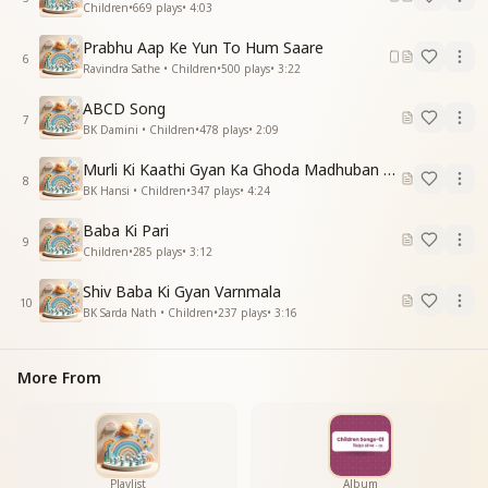
Children
•
669
plays
•
4:03
Prabhu Aap Ke Yun To Hum Saare
6
Ravindra Sathe • Children
•
500
plays
•
3:22
ABCD Song
7
BK Damini • Children
•
478
plays
•
2:09
Murli Ki Kaathi Gyan Ka Ghoda Madhuban Tak Doda
8
BK Hansi • Children
•
347
plays
•
4:24
Baba Ki Pari
9
Children
•
285
plays
•
3:12
Shiv Baba Ki Gyan Varnmala
10
BK Sarda Nath • Children
•
237
plays
•
3:16
More From
Playlist
Album