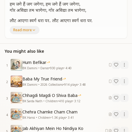
हम जगे हैं जग जगेगा, हम जगे हैं जग जगेगा,
गोर अविद्या तम भागेगा, गोर अविद्या तम भागेगा,
लौट आएगा स्वर्ग धरा पर.. लौट आएगा स्वर्ग धरा पर.
विश्व ज्ञान हमसे माँगेगा, विश्व ज्ञान हमसे माँगेगा...
Read more
शिवबाबा की प्यार परणित, भूमंडल को ज्ञान देंगी....
शिवबाबा की ..हम कन्याये..
You might also like
संगम सृष्टि में शिव वाणी, संगम सृष्टि में शिव वाणी,
Hum Befikar
मुरली रचि पवन कल्याणी, मुरली रचि पवन कल्याणी,
1
BK Damini • Dance
•
930
plays
•
4:40
ह्यू अवतारित जिस भूमि पर....... ह्यू अवतारित जिस भूमि पर.
Baba My True Friend
हर्षित हुए विश्व के प्राणी, हर्षित हुए विश्व के प्राणी,
2
BK Damini • 2026 Collections
•
914
plays
•
3:48
वही पवन मुरली के हम , वर्धन का धन करेंगे..
Chhagdi Magdi O Shiva Baba
शिवबाबा की ..हम कन्याये..
3
BK Sarda Nath • Children
•
410
plays
•
3:12
शिवबाबा की हम कन्याये, नवयुग का निर्माण करेंगे,
शिवबाबा की हम कन्याये, नवयुग का निर्माण करेंगे,
Chehra Chamke Cham Cham
4
BK Hansi • Children
•
1.3K
plays
•
3:41
जग कल्याणी, हर्षद वाणी, ज्ञान दान कल्याण करेंगे,
जग कल्याणी, हर्षद वाणी, ज्ञान दान कल्याण करेंगे,
Jab Akhiyan Mein Ho Nindiya Ko
शिवबाबा की ..हम कन्याये ..
5