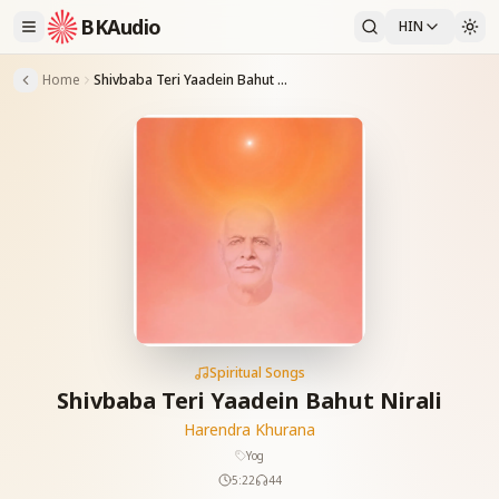
BKAudio
HIN
Home
Shivbaba Teri Yaadein Bahut Nirali
Spiritual Songs
Shivbaba Teri Yaadein Bahut Nirali
Harendra Khurana
Yog
5:22
44