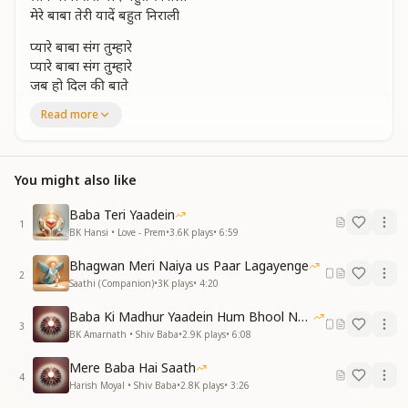
मेरे बाबा तेरी यादें बहुत निराली
प्यारे बाबा संग तुम्हारे
प्यारे बाबा संग तुम्हारे
जब हो दिल की बाते
नित्य नई अनुभूति कराते
Read more
मुरलीकी सौगाते
बाबा ने भरपूर किया है
बाबा ने भरपूर किया है
You might also like
अब न रहा कुछ खाली
शिव बाबा तेरी यादें बहुत निराली
Baba Teri Yaadein
मेरे बाबा तेरी यादें बहुत निराली
1
BK Hansi • Love - Prem
•
3.6K
plays
•
6:59
चांद सितारे सारे नजारे
चांद सितारे सारे नजारे
Bhagwan Meri Naiya us Paar Lagayenge
सब का यही है कहना
2
Saathi (Companion)
•
3K
plays
•
4:20
बाबा हमारा तारणहारा
सृष्टि का है गहना
Baba Ki Madhur Yaadein Hum Bhool Nahi Paate
3
फूल है हम सब रूह चमन के
BK Amarnath • Shiv Baba
•
2.9K
plays
•
6:08
फूल है हम सब रूह चमन के
Mere Baba Hai Saath
बाबा अपना माली
4
Harish Moyal • Shiv Baba
•
2.8K
plays
•
3:26
शिव बाबा तेरी यादें बहुत निराली