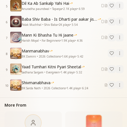
मेरे बाबा तेरी यादें बहुत निराली
Dil Ka Ab Sankalp Yahi Hai
तन मन पावन बनाए जीवन
5
Anuradha paundwal • Tapasya
•
2.1K
plays
•
6:59
तन मन पावन बनाए जीवन
कर दी है खुशहाली
Baba Shiv Baba - Is Dharti par aakar jisne
6
शिव बाबा तेरी यादें बहुत निराली
Palak Muchhal • Shiv Baba
•
2K
plays
•
5:54
मेरे बाबा तेरी यादें बहुत निराली
Mann Ki Bhasha Tu Hi Jaane
शिव बाबा तेरी यादें बहुत निराली
7
Harish Moyal • For Beginners
•
1.9K
plays
•
4:36
मेरे बाबा तेरी यादें बहुत निराली"
Manmanabhav
8
BK Damini • 2026 Collections
•
1.6K
plays
•
5:42
Yaad Tumhari Kitni Pyari Sheetal
9
Sadhana Sargam • Evergreen
•
1.4K
plays
•
5:32
Shivmanabhava
10
BK Sarda Nath • 2026 Collections
•
1.4K
plays
•
6:24
More From