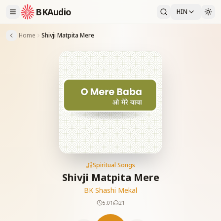
BKAudio
HIN
Home
Shivji Matpita Mere
Spiritual Songs
Shivji Matpita Mere
BK Shashi Mekal
5:01
21