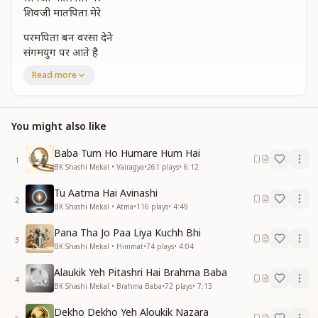
शिवजी मातपिता मेरे
परमपिता बन वरसा देने
संगमयुग पर आते है
संगमयुग पर आते है
Read more
माता होकर जन्म मरजीवा
हम बच्चो को देते है
हम बच्चो को देते है
You might also like
पुरुषार्थ बन चलेंगे हरदम
श्रीमत पर ही तेरे शिवजी
Baba Tum Ho Humare Hum Hai
श्रीमत पर ही तेरे
1
BK Shashi Mekal • Vairagya
•
261
plays
•
6:12
शिवजी मातपिता मेरे
शिवजी मातपिता मेरे
Tu Aatma Hai Avinashi
शिवजी मातपिता मेरे
2
BK Shashi Mekal • Atma
•
116
plays
•
4:49
शिवजी मातपिता मेरे
Pana Tha Jo Paa Liya Kuchh Bhi
गुरुगोसायी लौकिक जग के झूठे तीर्थ कराए
3
BK Shashi Mekal • Himmat
•
74
plays
•
4:04
पंडा बन यह बाबा हमको सच्ची राह बताए
गुरुगोसायी लौकिक जग के झूठे तीर्थ कराए
Alaukik Yeh Pitashri Hai Brahma Baba
4
पंडा बन यह बाबा हमको सच्ची राह बताए
BK Shashi Mekal • Brahma Baba
•
72
plays
•
7:13
अज्ञानी बन फेरे अबतक
Dekho Dekho Yeh Aloukik Nazara