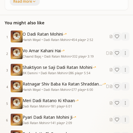
Read more
ब्रह्माकुमारी ईश्वरीय विश्व विद्यालय की प्रमुख
देवी स्वरूपा शतायु दादी रतनमोहिनी जी को
हम सब श्रद्धांजलि हृदयांजलि पुष्पांजली अर्पित करते है
You might also like
दादीजी आप सदा हमारे साथ है
आपकी शिक्षाएं सदा हमारा जीवन उज्वल बनाती रहेगी
O Dadi Ratan Mohini
1
Harish Moyal • Dadi Ratan Mohini
•
454
plays
•
2:52
Vo Amar Kahani Hai
2
Chaand Bajaj • Dadi Ratan Mohini
•
332
plays
•
3:19
Shaktiyon se Saji Dadi Ratan Mohini
3
BK Damini • Dadi Ratan Mohini
•
286
plays
•
5:54
Ratnagar Shiv Baba Ka Ratan Shraddanjali
4
Harish Moyal • Dadi Ratan Mohini
•
277
plays
•
6:00
Meri Dadi Ratano Ki Khaan
5
Dadi Ratan Mohini
•
181
plays
•
6:01
Pyari Dadi Ratan Mohini Ji
6
Dadi Ratan Mohini
•
141
plays
•
2:09