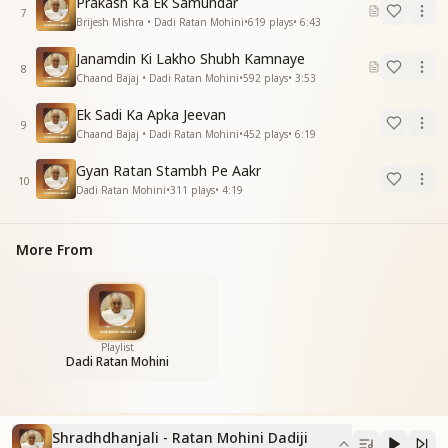
Prakash Ka Ek Samundar
7
Brijesh Mishra • Dadi Ratan Mohini
•
619
plays
•
6:43
Janamdin Ki Lakho Shubh Kamnaye
8
Chaand Bajaj • Dadi Ratan Mohini
•
592
plays
•
3:53
Ek Sadi Ka Apka Jeevan
9
Chaand Bajaj • Dadi Ratan Mohini
•
452
plays
•
6:19
Gyan Ratan Stambh Pe Aakr
10
Dadi Ratan Mohini
•
311
plays
•
4:19
More From
Playlist
Dadi Ratan Mohini
Shradhdhanjali - Ratan Mohini Dadiji