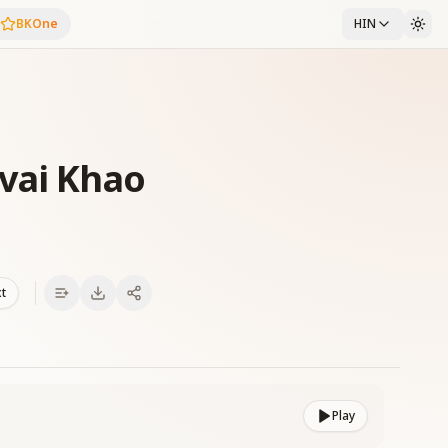
BKOne
HIN
vai Khao
xt
Play