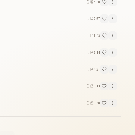
4:28
7:57
6:42
8:14
4:31
8:13
6:38