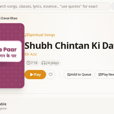
i Davai Khao
Spiritual Songs
Shubh Chintan Ki Da
BK Aziz
7:18
24
plays
Play
Add to Queue
Play Ne
able
ngtone