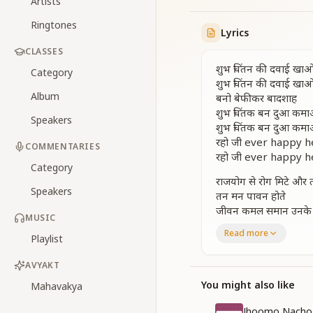
Artists
Ringtones
Lyrics
CLASSES
शुभ चिंतन की दवाई खा
Category
शुभ चिंतन की दवाई खा
Album
बनो बेफीकर बादशाह
शुभ चिंतक बन दुआ कमा
Speakers
शुभ चिंतक बन दुआ कमा
रहो जी ever happy 
COMMENTARIES
रहो जी ever happy 
Category
राजयोग से रोग मिटे और
Speakers
तन मन पावन होते
जीवन कमल समान उनके न्या
MUSIC
न्यारे प्यारे होते
Read more
Playlist
विश्व एक परिवार लगता 
विश्व एक परिवार लगता 
AVYAKT
दोष मिटाकर गुण अपना
दोष मिटाकर गुण अपना
You might also like
Mahavakya
करें मन का उपचार
Jhoomo Nacho