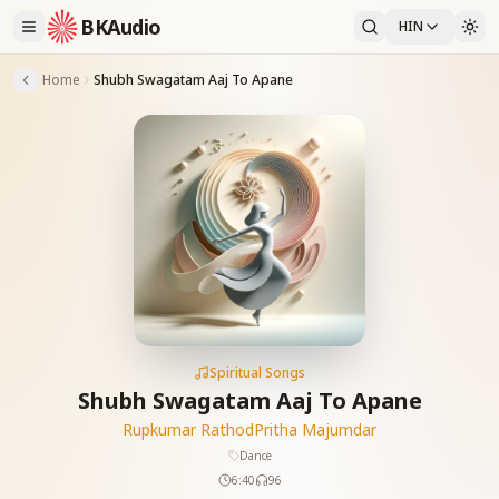
BKAudio
HIN
Home
Shubh Swagatam Aaj To Apane
Spiritual Songs
Shubh Swagatam Aaj To Apane
Rupkumar Rathod
Pritha Majumdar
Dance
6:40
96