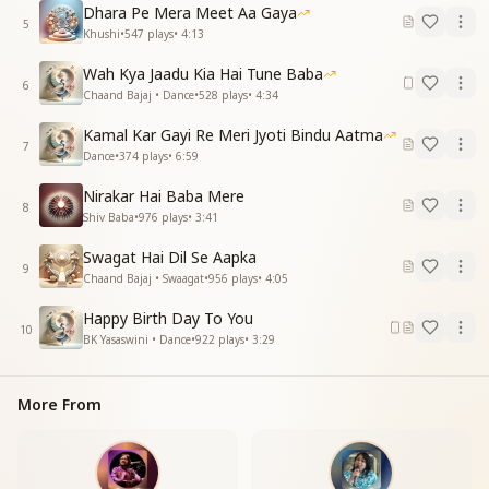
Dhara Pe Mera Meet Aa Gaya
मंदार सजथा मुरथ से..
5
Khushi
•
547
plays
•
4:13
और अंबर जैसे तारों से..
भारत माँ का सजा है आंगन परमपिता के प्यारों से.....
Wah Kya Jaadu Kia Hai Tune Baba
मंदार सजथा मुरथ से..
6
Chaand Bajaj • Dance
•
528
plays
•
4:34
और अंबर जैसे तारों से..
भारत माँ का सजा है आंगन परमपिता के प्यारों से.....
Kamal Kar Gayi Re Meri Jyoti Bindu Aatma
7
Dance
•
374
plays
•
6:59
स्वागत ..और सत्कार.... का मौसम..
हे..
Nirakar Hai Baba Mere
8
स्वागत ..और सत्कार.... का मौसम..
Shiv Baba
•
976
plays
•
3:41
महका चिर बसंत है..
Swagat Hai Dil Se Aapka
आगमन से आप के...
9
Chaand Bajaj • Swaagat
•
956
plays
•
4:05
आनंद ही आनंद है...
Happy Birth Day To You
शुभु स्वागतम्......शुभु स्वागतम्......
10
BK Yasaswini • Dance
•
922
plays
•
3:29
शत् स्वागतम्.......शत् स्वागतम्.......
शुभु स्वागतम्......शुभु स्वागतम्......
More From
शत् स्वागतम्......शत् स्वागतम्......
आशाओंके दीप जले हैं ..
विश्वास में मिले मिले ..