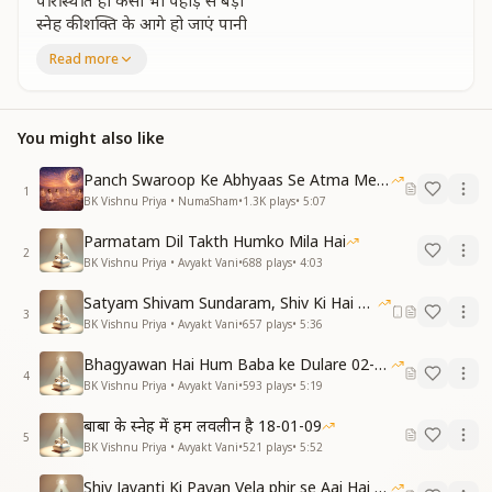
परिस्थिति हो कैसी भी पहाड़ से बड़ी
स्नेह की शक्ति के आगे हो जाएं पानी
शिव मंत्र से शिव स्नेह की लहरों में हम उतरे
Read more
स्नेह सागर बाबा हमारे
स्नेह से ही योग है स्नेह सागर से मिलन
स्नेह में समाना ही है संपूर्ण ज्ञान
You might also like
परमात्म स्नेह का अनुभव हम करें
स्नेह मोतियों से अपनी झोली भरे
Panch Swaroop Ke Abhyaas Se Atma Mein Shakti
1
प्रभु स्नेह की गोदी में ही यह जिंदगी गुजरी
BK Vishnu Priya • NumaSham
•
1.3K
plays
•
5:07
स्नेह सागर बाबा की है ये बलिहारी स्नेह के आगे मेहनत ना लागे ऐसी है
Parmatam Dil Takth Humko Mila Hai
जादूगरी
2
BK Vishnu Priya • Avyakt Vani
•
688
plays
•
4:03
स्नेह और दुनियां की सुदबुध ही न रही
परवाह कोई ना रही निश्चिंत है हर घड़ी
Satyam Shivam Sundaram, Shiv Ki Hai Hum Santan 09-11-2025
स्नेह सागर बाबा की है ये बलिहारी स्नेह के आगे मेहनत ना लागे ऐसी है
3
BK Vishnu Priya • Avyakt Vani
•
657
plays
•
5:36
जादूगरी
Bhagyawan Hai Hum Baba ke Dulare 02-03-2025
4
BK Vishnu Priya • Avyakt Vani
•
593
plays
•
5:19
बाबा के स्नेह में हम लवलीन है 18-01-09
5
BK Vishnu Priya • Avyakt Vani
•
521
plays
•
5:52
Shiv Jayanti Ki Pavan Vela phir se Aai Hai 23-02-2025