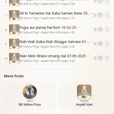
6
BK Vishnu Priya • Avyakt Vani
•
511
plays
•
5:08
Dil Ki Tamanna Hai Baba Saman Bane 25-01-2026
7
BK Vishnu Priya • Avyakt Vani
•
470
plays
•
5:12
Pujya aur purvaj hai hum 16-02-25
8
BK Vishnu Priya • Avyakt Vani
•
442
plays
•
4:36
Wah Wah Baba Wah Bhagya Hamare 01-02-2026
9
BK Vishnu Priya • Avyakt Vani
•
415
plays
•
5:00
Man Mein Bhara Umang Hai 07-09-2025
10
BK Vishnu Priya • Avyakt Vani
•
387
plays
•
4:26
More From
Artist
Playlist
BK Vishnu Priya
Avyakt Vani