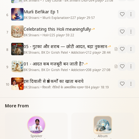
BK Shivani • 7 Day Course - BK Shivani Didi
•
264
plays
•
25:08
Murli Befikar Ep 1
6
BK Shivani • Murli Explanation
•
227
plays
•
29:57
Celebrating this Holi meaningfully
7
BK Shivani • Holi
•
225
plays
•
59:22
05 - गुटका और शराब — छोटी आदत, बड़ा नुकसान
8
BK Shivani, BK Dr Girish Patel • Addiction
•
212
plays
•
28:44
01 - आदत कब मजबूरी बन जाती है?
9
BK Shivani, BK Dr Girish Patel • Addiction
•
208
plays
•
27:08
इस दिवाली से श्रेष्ठ कर्मों का खाता बनाये
10
BK Shivani • दिवाली: रीतियों के आध्यात्मिक रहस्य
•
184
plays
•
18:19
More From
Speaker
Album