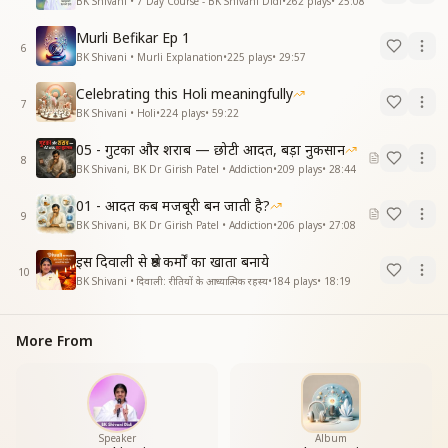
BK Shivani • 7 Day Course - BK Shivani Didi
•
262
plays
•
25:08
Murli Befikar Ep 1
6
BK Shivani • Murli Explanation
•
225
plays
•
29:57
Celebrating this Holi meaningfully
7
BK Shivani • Holi
•
224
plays
•
59:22
05 - गुटका और शराब — छोटी आदत, बड़ा नुकसान
8
BK Shivani, BK Dr Girish Patel • Addiction
•
209
plays
•
28:44
01 - आदत कब मजबूरी बन जाती है?
9
BK Shivani, BK Dr Girish Patel • Addiction
•
206
plays
•
27:08
इस दिवाली से श्रेष्ठ कर्मों का खाता बनाये
10
BK Shivani • दिवाली: रीतियों के आध्यात्मिक रहस्य
•
184
plays
•
18:19
More From
Speaker
Album