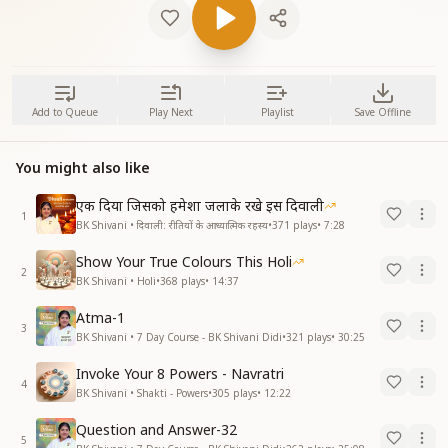
Add to Queue
Play Next
Playlist
Save Offline
You might also like
एक दिया जिसको हमेशा जलाके रखे इस दिवाली
1
BK Shivani • दिवाली: रीतियों के आध्यात्मिक रहस्य
•
371
plays
•
7:28
Show Your True Colours This Holi
2
BK Shivani • Holi
•
368
plays
•
14:37
Atma-1
3
BK Shivani • 7 Day Course - BK Shivani Didi
•
321
plays
•
30:25
Invoke Your 8 Powers - Navratri
4
BK Shivani • Shakti - Powers
•
305
plays
•
12:22
Question and Answer-32
5