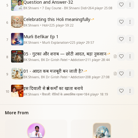
Question and Answer-32
5
BK Shivani • 7 Day Course - BK Shivani Didi
•
264
plays
•
25:08
Celebrating this Holi meaningfully
6
BK Shivani • Holi
•
225
plays
•
59:22
Murli Befikar Ep 1
7
BK Shivani • Murli Explanation
•
225
plays
•
29:57
05 - गुटका और शराब — छोटी आदत, बड़ा नुकसान
8
BK Shivani, BK Dr Girish Patel • Addiction
•
211
plays
•
28:44
01 - आदत कब मजबूरी बन जाती है?
9
BK Shivani, BK Dr Girish Patel • Addiction
•
208
plays
•
27:08
इस दिवाली से श्रेष्ठ कर्मों का खाता बनाये
10
BK Shivani • दिवाली: रीतियों के आध्यात्मिक रहस्य
•
184
plays
•
18:19
More From