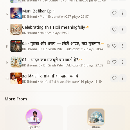
BK Shivani • 7 Day Course - BK Shivani Didi
•
266
plays
•
25:08
Murli Befikar Ep 1
6
BK Shivani • Murli Explanation
•
227
plays
•
29:57
Celebrating this Holi meaningfully
7
BK Shivani • Holi
•
225
plays
•
59:22
05 - गुटका और शराब — छोटी आदत, बड़ा नुकसान
8
BK Shivani, BK Dr Girish Patel • Addiction
•
212
plays
•
28:44
01 - आदत कब मजबूरी बन जाती है?
9
BK Shivani, BK Dr Girish Patel • Addiction
•
210
plays
•
27:08
इस दिवाली से श्रेष्ठ कर्मों का खाता बनाये
10
BK Shivani • दिवाली: रीतियों के आध्यात्मिक रहस्य
•
186
plays
•
18:19
More From
Speaker
Album