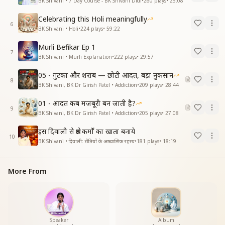
BK Shivani • 7 Day Course - BK Shivani Didi
•
260
plays
•
25:08
Celebrating this Holi meaningfully
6
BK Shivani • Holi
•
224
plays
•
59:22
Murli Befikar Ep 1
7
BK Shivani • Murli Explanation
•
222
plays
•
29:57
05 - गुटका और शराब — छोटी आदत, बड़ा नुकसान
8
BK Shivani, BK Dr Girish Patel • Addiction
•
209
plays
•
28:44
01 - आदत कब मजबूरी बन जाती है?
9
BK Shivani, BK Dr Girish Patel • Addiction
•
205
plays
•
27:08
इस दिवाली से श्रेष्ठ कर्मों का खाता बनाये
10
BK Shivani • दिवाली: रीतियों के आध्यात्मिक रहस्य
•
181
plays
•
18:19
More From
Speaker
Album