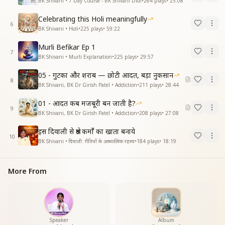
BK Shivani • 7 Day Course - BK Shivani Didi
•
264
plays
•
25:08
Celebrating this Holi meaningfully
6
BK Shivani • Holi
•
225
plays
•
59:22
Murli Befikar Ep 1
7
BK Shivani • Murli Explanation
•
225
plays
•
29:57
05 - गुटका और शराब — छोटी आदत, बड़ा नुकसान
8
BK Shivani, BK Dr Girish Patel • Addiction
•
211
plays
•
28:44
01 - आदत कब मजबूरी बन जाती है?
9
BK Shivani, BK Dr Girish Patel • Addiction
•
208
plays
•
27:08
इस दिवाली से श्रेष्ठ कर्मों का खाता बनाये
10
BK Shivani • दिवाली: रीतियों के आध्यात्मिक रहस्य
•
184
plays
•
18:19
More From
Speaker
Album