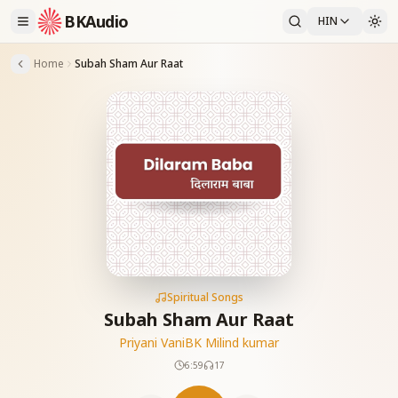
BKAudio
HIN
Home
Subah Sham Aur Raat
Spiritual Songs
Subah Sham Aur Raat
Priyani Vani
BK Milind kumar
6:59
17