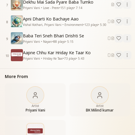
Dekhu Mai Sada Pyare Baba Tumko
7
Priyani Vani • Love - Prem
•
151
plays
•
7:14
Apni Dharti Ko Bachaye Aao
8
Vishal Kothari, Priyani Vani • Environment
•
123
plays
•
5:30
Baba Teri Sneh Bhari Drishti Se
9
Priyani Vani • Nayan
•
88
plays
•
5:15
Aapne Chhu Kar Hriday Ke Taar Ko
10
Priyani Vani • Hriday Ke Taar
•
73
plays
•
5:43
More From
Artist
Artist
Priyani Vani
BK Milind kumar