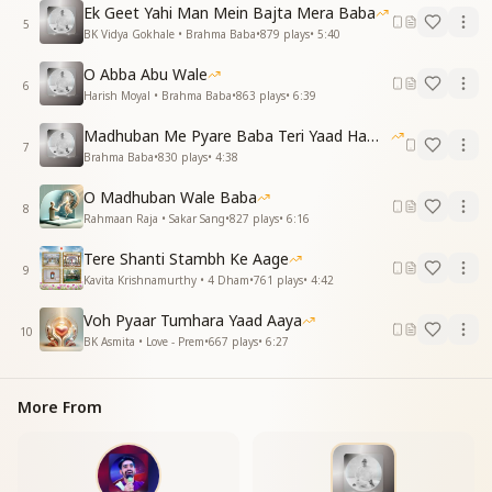
Your realm is made of pure white rays,
Ek Geet Yahi Man Mein Bajta Mera Baba
5
Your realm is made of pure white rays,
BK Vidya Gokhale • Brahma Baba
•
879
plays
•
5:40
where souls communicate through thoughts alone.
O Abba Abu Wale
The language of the eyes…
6
Harish Moyal • Brahma Baba
•
863
plays
•
6:39
teach us the silent language of the eyes.
Absorbed in Shiv, come down to the Earth.
Madhuban Me Pyare Baba Teri Yaad Hamko Aaye
O King of the angels of the Subtle World,
7
Brahma Baba
•
830
plays
•
4:38
O King of the angels of the Subtle World,
absorbed in Shiv, come down to the Earth.
O Madhuban Wale Baba
8
Come down to the Earth…..
Rahmaan Raja • Sakar Sang
•
827
plays
•
6:16
वसुधा पे पहला तू महापुरुष था
Tere Shanti Stambh Ke Aage
9
वसुधा पे पहला तू महापुरुष था
Kavita Krishnamurthy • 4 Dham
•
761
plays
•
4:42
तेरे सानिध्य में हर कोई खुश था
Voh Pyaar Tumhara Yaad Aaya
अपने ही जैसा..
10
BK Asmita • Love - Prem
•
667
plays
•
6:27
अपने ही जैसा तू हमको बना जा
शिव को समाके तू धरती पे आजा
सूक्ष्म वतन के फ़रिश्तो के राजा
More From
सूक्ष्म वतन के फ़रिश्तो के राजा
शिव को समाके तू धरती पे आजा
तू धरती पे आजा ……..