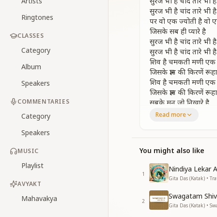
सुरज भी है चांद तारे भी है
Artists
सुरज भी है चांद तारे भी है
Ringtones
पर वो एक ज्योती है वो ए
जिसके सब ही प्यारे है
CLASSES
सुरज भी है चांद तारे भी है
Category
सुरज भी है चांद तारे भी है
शिव है चमकती मणी एक
Album
जिसके ज्ञान की किरणें रूह
शिव है चमकती मणी एक
Speakers
जिसके ज्ञान की किरणें रूह
COMMENTARIES
सबके मन जो निखारे है
सूरज भी है चांद तारे भी है
Read more
Category
उस ज्योति में गुणों का भं
Speakers
सब सुखों का उसमें है सार
उस ज्योति में गुणों का भं
You might also like
MUSIC
सब सूखों का उसमें है सार
हर आत्मा को श्रृंगारे है
Playlist
Nindiya Lekar 
सुरज भी है चांद तारे भी है
1
Gita Das (Katak) • Tra
सुरज भी है चांद तारे भी है
AVYAKT
वो ज्योति जब जब धरती
Swagatam Shiv
Mahavakya
2
वो ज्योति जब जब धरती
Gita Das (Katak) • Sw
स्वर्ण तूल्य योग साथ में ल