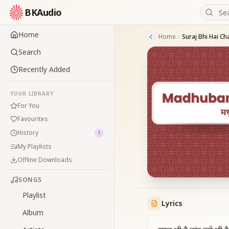
BKAudio
Home
Home
Search
Recently Added
YOUR LIBRARY
For You
Favourites
History
1
My Playlists
Offline Downloads
SONGS
Playlist
Lyrics
Album