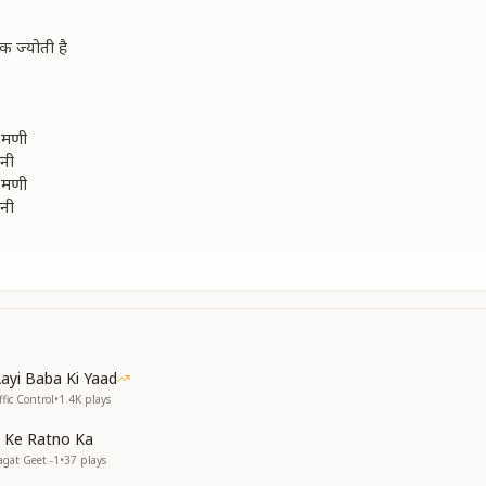
क ज्योती है
 मणी
ानी
 मणी
ानी
डार
डार
Aayi Baba Ki Yaad
ffic Control
•
1.4K
plays
 पे आए
 Ke Ratno Ka
 पे आए
agat Geet -1
•
37
plays
ाए