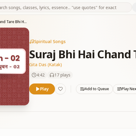
Suraj Bhi Hai Chand Tare Bhi Hai
Spiritual Songs
Suraj Bhi Hai Chand 
Gita Das (Katak)
4:42
17
plays
Play
Add to Queue
Play Ne