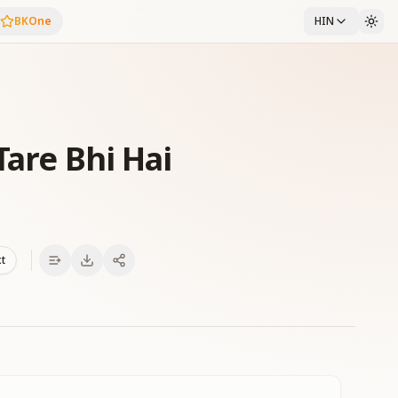
BKOne
HIN
Tare Bhi Hai
xt