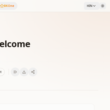
BKOne
HIN
elcome
xt