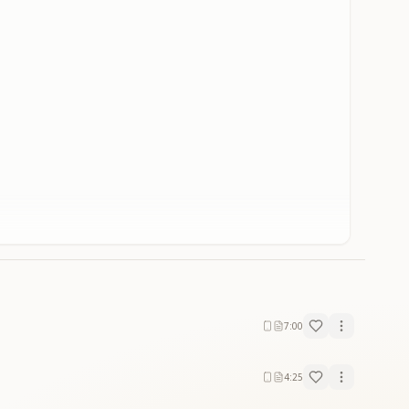
7:00
4:25