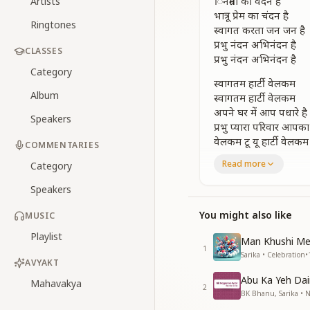
िनम्रता का वंदन है
Artists
भात्रू प्रेम का चंदन है
Ringtones
स्वागत करता जन जन है
प्रभु नंदन अभिनंदन है
CLASSES
प्रभु नंदन अभिनंदन है
Category
स्वागतम हार्टी वेलकम
Album
स्वागतम हार्टी वेलकम
अपने घर में आप पधारे है
Speakers
प्रभु प्यारा परिवार आपका 
वेलकम टू यू हार्टी वेलकम
COMMENTARIES
हार्टी वेलकम टू यू
Read more
Category
वेलकम टू यू हार्टी वेलकम
हार्टी वेलकम टू यू
Speakers
अपने घर में आप पधारे है
प्रभु प्यारा परिवार आपका 
You might also like
MUSIC
Playlist
रंगबिरंगी फूलो की ये रूह
Man Khushi Mei
1
दिव्य गुणों की खुशबू से 
Sarika • Celebration
•
AVYAKT
रंगबिरंगी फूलो की ये रूह
Abu Ka Yeh Da
दिव्य गुणों की खुशबू से 
Mahavakya
2
BK Bhanu, Sarika • N
शिव बाबा है बागवान ब्रम्ह