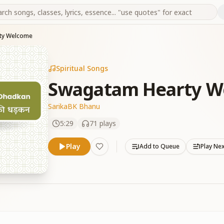
ty Welcome
Spiritual Songs
Swagatam Hearty W
Sarika
BK Bhanu
5:29
71
plays
Play
Add to Queue
Play Ne