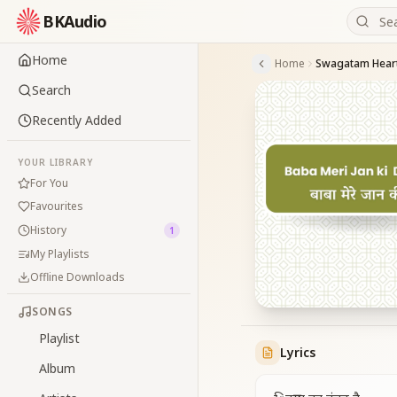
BKAudio
Home
Home
Swagatam Hear
Search
Recently Added
YOUR LIBRARY
For You
Favourites
History
1
My Playlists
Offline Downloads
SONGS
Playlist
Lyrics
Album