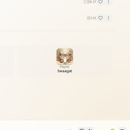
6:37
3:55
Playlist
Swaagat