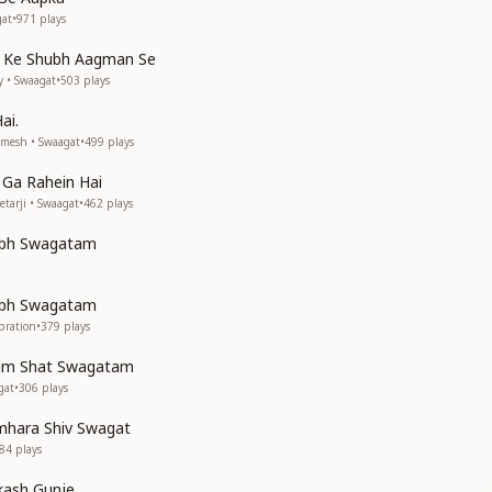
ारा संगम
gat
•
971
plays
म कदम
्यार को लुटाए
 Ke Shubh Aagman Se
्यार को लुटाए
y • Swaagat
•
503
plays
का शुभ स्वागतम
तम
ai.
तम
amesh • Swaagat
•
499
plays
 अभिनन्दन
Ga Rahein Hai
तम
etarji • Swaagat
•
462
plays
झिलमिल मणि
bh Swagatam
नी रोशनी
अंधेरा
अंधेरा
bh Swagatam
 सवेरा
bration
•
379
plays
 जो प्यार पाए
का शुभ स्वागतम
am Shat Swagatam
तम
gat
•
306
plays
 अभिनन्दन
mhara Shiv Swagat
 अभिनन्दन
84
plays
गीत गाए
का शुभ स्वागतम
kash Gunje