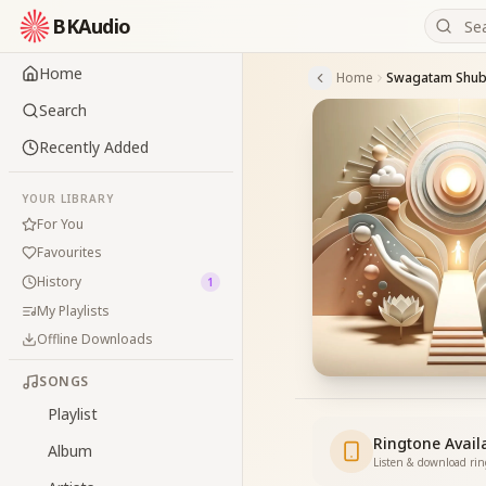
BKAudio
Home
Home
Search
Recently Added
YOUR LIBRARY
For You
Favourites
History
1
My Playlists
Offline Downloads
SONGS
Playlist
Ringtone Avail
Album
Listen & download ri