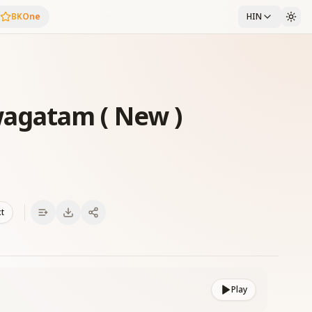
BKOne
HIN
agatam ( New )
xt
Play