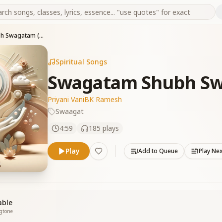
Swagatam Shubh Swagatam ( New )
Spiritual Songs
Swagatam Shubh Sw
Priyani Vani
BK Ramesh
Swaagat
4:59
185
plays
Play
Add to Queue
Play Ne
able
ngtone