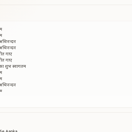
तम
तम
 अभिनन्दन
 अभिनन्दन
गीत गाए
गीत गाए
का शुभ स्वागतम
तम
तम
 अभिनन्दन
तम
ै चारो ओर
ाई भोर
ै चारो ओर
ाई भोर
ारा संगम
 Se Aapka