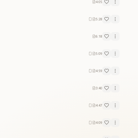
4:05
5:28
6:18
5:09
4:59
3:40
4:47
4:09