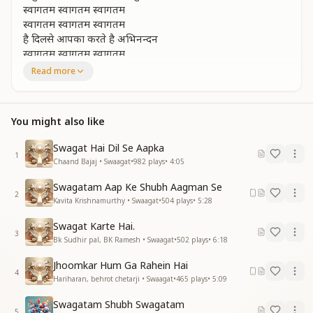
स्वागतम स्वागतम स्वागतम
स्वागतम स्वागतम स्वागतम
है दिलसे आपका करते है अभिनन्दन
स्वागतम स्वागतम स्वागतम
Read more
आज खुशियां ही खुशियां है चारो ओर
जैसे रात बित गई और अाई भोर
आज खुशियां ही खुशियां है चारो ओर
You might also like
जैसे रात बित गई और अाई भोर
मनभावन मिलन का ये प्यारा संगम
Swagat Hai Dil Se Aapka
मनभावन मिलन का ये प्यारा संगम
1
Chaand Bajaj • Swaagat
•
982
plays
•
4:05
हम मिलके चलते है कदम कदम
हर दिल यही सुनाए प्रभु प्यार को लुटाए
Swagatam Aap Ke Shubh Aagman Se
हर दिल यही सुनाए प्रभु प्यार को लुटाए
2
Kavita Krishnamurthy • Swaagat
•
504
plays
•
5:28
प्रभु घर में आप आए आपका शुभ स्वागतम
स्वागतम स्वागतम स्वागतम
Swagat Karte Hai.
3
स्वागतम स्वागतम स्वागतम
Bk Sudhir pal, BK Ramesh • Swaagat
•
502
plays
•
6:18
है दिलसे आपका करते है अभिनन्दन
Jhoomkar Hum Ga Rahein Hai
स्वागतम स्वागतम स्वागतम
4
Hariharan, behrot chetarji • Swaagat
•
465
plays
•
5:09
जैसे नभ में चमकती है झिलमिल मणि
Swagatam Shubh Swagatam
इसे मस्तक पे दमके रूहानी रोशनी
5