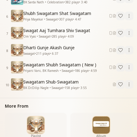
BK Sarda Nath • Celebration
•
382
plays
•
3:40
अब तो मिटाना ही है घना अंधेरा
अब तो मिटाना ही है घना अंधेरा
Shubh Swagatam Shat Swagatam
इस धरा पे आएगा स्वर्णिम सवेरा
6
Priya Mayekar • Swaagat
•
307
plays
•
4:47
दिल से दुआ लुटाए आपका जो प्यार पाए
प्रभु घर में आप आए आपका शुभ स्वागतम
Swagat Aaj Tumhara Shiv Swagat
7
स्वागतम स्वागतम स्वागतम
Om Vyas • Swaagat
•
285
plays
•
4:09
है दिलसे आपका करते है अभिनन्दन
Dharti Gunje Akash Gunje
है दिलसे आपका करते है अभिनन्दन
8
Swaagat
•
211
plays
•
6:37
मौसम मुस्कुराए मन पंछी गीत गाए
प्रभु घर में आप आए आपका शुभ स्वागतम
Swagatam Shubh Swagatam ( New )
स्वागतम स्वागतम स्वागतम
9
Priyani Vani, BK Ramesh • Swaagat
•
186
plays
•
4:59
स्वागतम स्वागतम स्वागतम
स्वागतम स्वागतम स्वागतम
Swagatam Shub-Swagatam
10
स्वागतम स्वागतम स्वागतम
BK Dr.Dilip Nagle • Swaagat
•
158
plays
•
3:55
–-----------------------------------------
More From
Playlist
Album