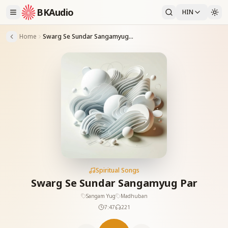
BKAudio
HIN
Home
Swarg Se Sundar Sangamyug Par
Spiritual Songs
Swarg Se Sundar Sangamyug Par
Sangam Yug
Madhuban
7:47
221