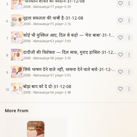
“परिवर्तन शक्ति का वरदान-31-12-08
5
2008 - Mahavakya
•
77
plays
•
6:39
दृढ़ता सफलता की चाबी है-31-12-08
6
2008 - Mahavakya
•
75
plays
•
2:16
कोई भी मुश्किल आए, दिल से कहो — ‘मेरा बाबा’-31-12-08
7
2008 - Mahavakya
•
63
plays
•
3:00
दादीजी की विशेषता — दिल साफ़, मुराद हासिल-31-12-08
8
2008 - Mahavakya
•
58
plays
•
3:30
सिर्फ भाषण देने वाले नहीं, भासना देने वाले बनो-31-12-08
9
2008 - Mahavakya
•
57
plays
•
5:05
बोझ बाप को दे दो-31-12-08
10
2008 - Mahavakya
•
56
plays
•
2:48
More From