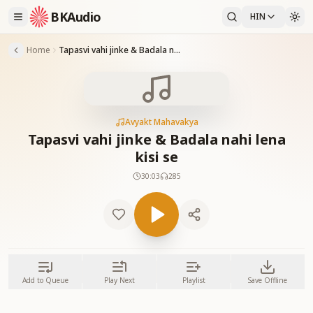
BKAudio
HIN
Home
Tapasvi vahi jinke & Badala nahi lena kisi se
Avyakt Mahavakya
Tapasvi vahi jinke & Badala nahi lena
kisi se
30:03
285
Add to Queue
Play Next
Playlist
Save Offline