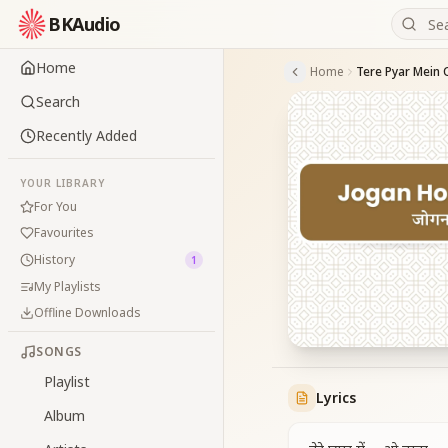
BKAudio
Home
Home
Tere Pyar Mein
Search
Recently Added
YOUR LIBRARY
For You
Favourites
History
1
My Playlists
Offline Downloads
SONGS
Playlist
Lyrics
Album