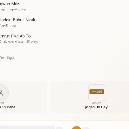
gwan Mile
Lagan Lagi
•
48
plays
aadein Bahut Nirali
Yog
•
46
plays
mrut Pike Ab To
Chalo Apane Vatan
•
38
plays
Prem Sagai
tist
Album
a Khurana
Jogan Ho Gayi