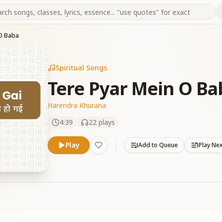
 O Baba
Spiritual Songs
Tere Pyar Mein O Ba
Harendra Khurana
4:39
22
plays
Play
Add to Queue
Play Ne