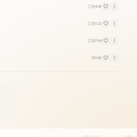
4:58
5:22
7:04
5:09