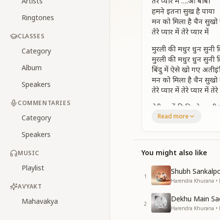
तेरे प्यार में ….ओ बाबा
Artists
हमने इतना सुख है पाया
Ringtones
मन को मिला है चैन सुखो
तेरे प्यार में तेरे प्यार में
CLASSES
मुरली की मधुर धुन सुनी दिव
Category
मुरली की मधुर धुन सुनी दिव
Album
बिंदु में ऐसे खो गए अतीइं
मन को मिला है चैन सुखो
Speakers
तेरे प्यार में तेरे प्यार में तेरे
COMMENTARIES
तेरी यादोंकी किरने बरसी
Read more
तेरी यादोंकी किरने बरसी
Category
तेरी याद में चलते चलते 
Speakers
मन को मिला है चैन सुखो
तेरे प्यार में
You might also like
MUSIC
तेरे प्यार में
Playlist
तेरे प्यार में तेरे प्यार में
Shubh Sankalpo
1
_
_
_
_
_
_
_
_
_
Harendra Khurana • 
AVYAKT
Dekhu Main S
Mahavakya
2
Harendra Khurana •