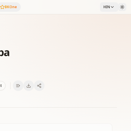
BKOne
HIN
ba
xt