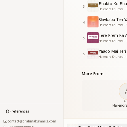
Bhakto Ko Bha
3
Harendra Khurana • 
Shivbaba Teri Y
4
Harendra Khurana • 
Tere Prem Ka A
5
Harendra Khurana • 
Yaado Mai Teri
6
Harendra Khurana • 
More From
Ar
Harendr
Preferences
contact@brahmakumaris.com