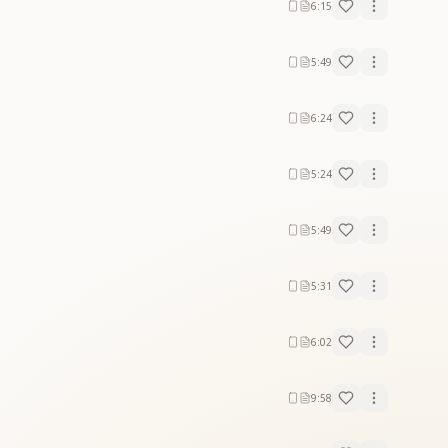
6:15
5:49
6:24
5:24
5:49
5:31
6:02
9:58