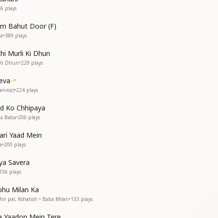
व दिल को भाए मेरी
36
plays
ी उड़ जाए
um Bahut Door (F)
ी छाव में
ta
•
389
plays
hi Murli Ki Dhun
 Ki Dhun
•
229
plays
ी उड़ जाए
ी उड़ जाए
eva
ी छाव में
ervice)
•
224
plays
ी छाव में
ud Ko Chhipaya
ma Baba
•
206
plays
ari Yaad Mein
a
•
200
plays
ya Savera
156
plays
hu Milan Ka
ir pal, Kshatish • Baba Milan
•
133
plays
 Yaadon Mein Tere