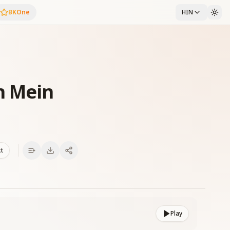
BKOne
HIN
n Mein
xt
Play