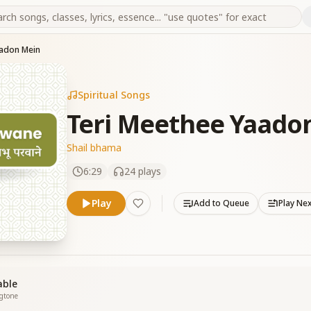
aadon Mein
Spiritual Songs
Teri Meethee Yaado
Shail bhama
6:29
24
plays
Play
Add to Queue
Play Ne
able
ngtone