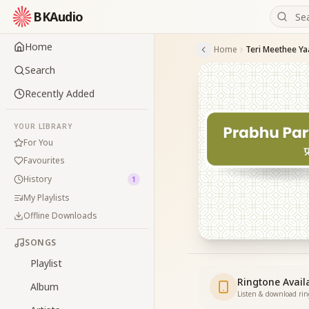
BKAudio
Home
Home
Teri Meethee Y
Search
Recently Added
YOUR LIBRARY
For You
Favourites
History
1
My Playlists
Offline Downloads
SONGS
Playlist
Ringtone Avail
Album
Listen & download ri