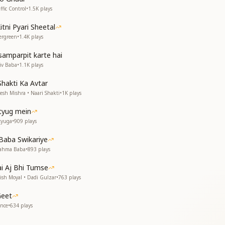
fic Control
•
1.5K
plays
tni Pyari Sheetal
ergreen
•
1.4K
plays
amparpit karte hai
iv Baba
•
1.1K
plays
Shakti Ka Avtar
esh Mishra • Naari Shakti
•
1K
plays
tyug mein
tyuga
•
909
plays
Baba Swikariye
rahma Baba
•
893
plays
i Aj Bhi Tumse
ish Moyal • Dadi Gulzar
•
763
plays
Geet
ance
•
634
plays