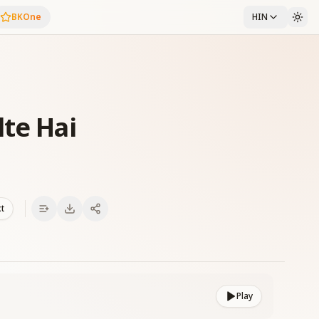
BKOne
HIN
lte Hai
xt
Play