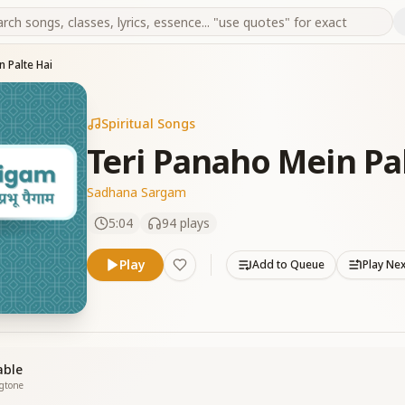
n Palte Hai
Spiritual Songs
Teri Panaho Mein Pa
Sadhana Sargam
5:04
94
plays
Play
Add to Queue
Play Ne
able
ngtone