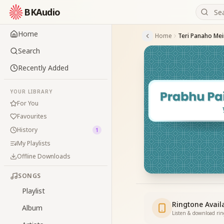
BKAudio
Home
Home
Teri Panaho Mei
Search
Recently Added
YOUR LIBRARY
For You
Favourites
History
1
My Playlists
Offline Downloads
SONGS
Playlist
Ringtone Avail
Album
Listen & download ri