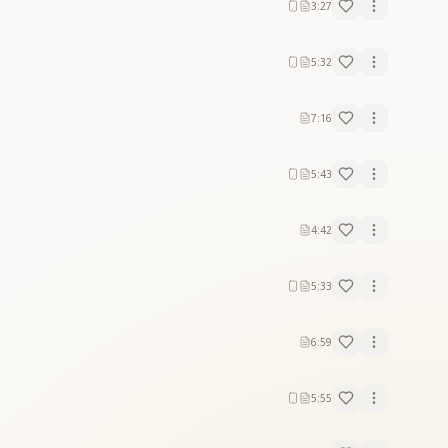
3:27
5:32
7:16
5:43
4:42
5:33
6:59
5:55