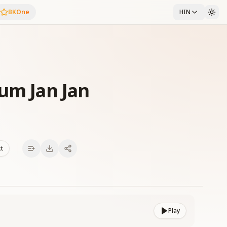
BKOne
HIN
um Jan Jan
xt
Play