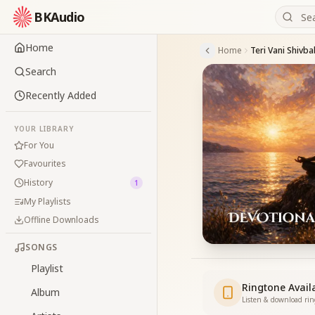
BKAudio
Home
Home
Teri Vani Shivb
Search
Recently Added
YOUR LIBRARY
For You
Favourites
History
1
My Playlists
Offline Downloads
SONGS
Playlist
Ringtone Avail
Album
Listen & download ri