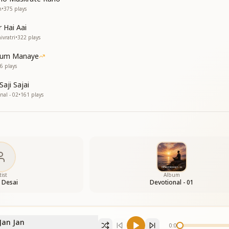
n
•
375
plays
r Hai Aai
र भरे जग में
vratri
•
322
plays
 Hum Manaye
6
plays
aji Sajai
nal - 02
•
161
plays
tist
Album
 Desai
Devotional - 01
र भरे जग में
Jan Jan
0:00