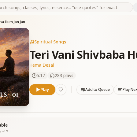
aba Hum Jan Jan
Spiritual Songs
Teri Vani Shivbaba H
Hema Desai
5:17
283
plays
Play
Add to Queue
Play Ne
able
ngtone