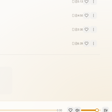
5:13
4:50
3:30
6:39
0:00