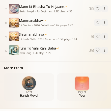
Mann Ki Bhasha Tu Hi Jaane
7
Harish Moyal • For Beginners
•
1.9K
plays
•
4:36
Manmanabhav
8
BK Damini • 2026 Collections
•
1.6K
plays
•
5:42
Shivmanabhava
9
BK Sarda Nath • 2026 Collections
•
1.5K
plays
•
6:24
Tum To Yahi Kahi Baba
10
Sakar Sang
•
1.5K
plays
•
5:29
More From
Artist
Playlist
Harish Moyal
Yog