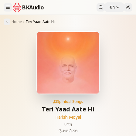
BKAudio
HIN
Home
Teri Yaad Aate Hi
Spiritual Songs
Teri Yaad Aate Hi
Harish Moyal
Yog
4:45
208