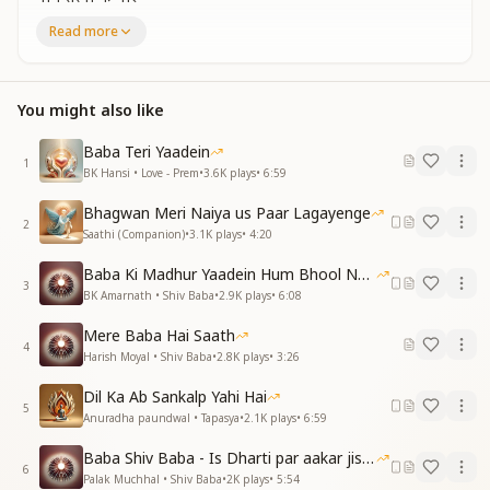
एक तेरा डेरा है
Read more
तूने प्रेम की डोरी से
मन बांधा मेरा है
तूने प्रेम की डोरी से
You might also like
मन बांधा मेरा है
करुणा के इस उपहार के
Baba Teri Yaadein
गीत गाते है
1
BK Hansi • Love - Prem
•
3.6K
plays
•
6:59
तेरी याद आते ही
आंखे मुस्कुराती है
Bhagwan Meri Naiya us Paar Lagayenge
हरपल ऐसा लगता है
2
Saathi (Companion)
•
3.1K
plays
•
4:20
तू अंग संग मेंरे है
तू समाया अंतर में
Baba Ki Madhur Yaadein Hum Bhool Nahi Paate
3
दिनरात मेरे है
BK Amarnath • Shiv Baba
•
2.9K
plays
•
6:08
नैनो के चितवन अब तेरी
Mere Baba Hai Saath
नैनो के चितवन अब तेरी
4
Harish Moyal • Shiv Baba
•
2.8K
plays
•
3:26
सूरत दिखाती है
तेरी याद आते ही
Dil Ka Ab Sankalp Yahi Hai
आंखे मुस्कुराती है
5
Anuradha paundwal • Tapasya
•
2.1K
plays
•
6:59
तेरी याद आते ही
आंखे मुस्कुराती है
Baba Shiv Baba - Is Dharti par aakar jisne
6
Palak Muchhal • Shiv Baba
•
2K
plays
•
5:54