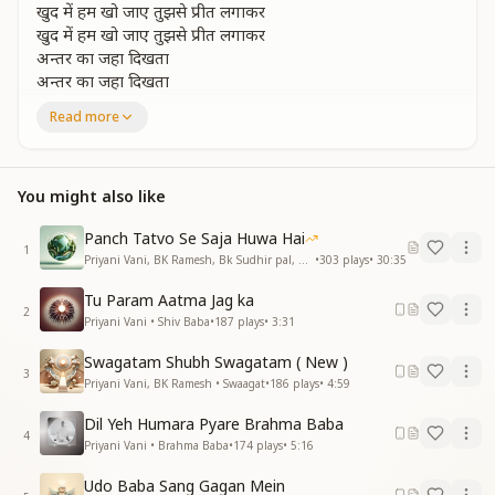
खुद में हम खो जाए तुझसे प्रीत लगाकर
खुद में हम खो जाए तुझसे प्रीत लगाकर
अन्तर का जहा दिखता
अन्तर का जहा दिखता
जैसे प्रकाश का है सागर
Read more
जिसने तुमहे अपनाया जिंदगी उसकी बन जाए
तेरी याद में बाबा हर लम्हा हसीन बन जाए
तेरी याद में बाबा
You might also like
मन मेरा मुस्कुराता बाबा तुमको सोचकर
मन मेरा मुस्कुराता बाबा तुमको सोचकर
Panch Tatvo Se Saja Huwa Hai
हर वक्त ऐसा लगता
1
Priyani Vani, BK Ramesh, Bk Sudhir pal, BK Yasaswini, BK Sharmistha, Harish Moyal, Gufiji • Earth Day
•
303
plays
•
30:35
हर वक्त ऐसा लगता
जैसे खड़े हो पास आकर
Tu Param Aatma Jag ka
तेरे प्यार के रंग में जीवन सुखी बन जाए
2
Priyani Vani • Shiv Baba
•
187
plays
•
3:31
तेरी याद में बाबा हर लम्हा हसीन बन जाए
तेरी याद में बाबा हर लम्हा हसीन बन जाए
Swagatam Shubh Swagatam ( New )
3
गुजरे जो पल मिलन में वो दिलनाशि बन जाए
Priyani Vani, BK Ramesh • Swaagat
•
186
plays
•
4:59
तेरी याद में बाबा हर लम्हा हसीन बन जाए
Dil Yeh Humara Pyare Brahma Baba
तेरी याद में बाबा हर लम्हा हसीन बन जाए
4
Priyani Vani • Brahma Baba
•
174
plays
•
5:16
तेरी याद में बाबा
—---------------------------------------
Udo Baba Sang Gagan Mein