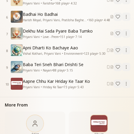
5
Priyani Vani • Farishta
•
168
plays
•
4:32
Badhai Ho Badhai
6
Harish Moyal, Priyani Vani, Pratibha Baghel • Dadi Janki
•
160
plays
•
4:48
Dekhu Mai Sada Pyare Baba Tumko
7
Priyani Vani • Love - Prem
•
151
plays
•
7:14
Apni Dharti Ko Bachaye Aao
8
Vishal Kothari, Priyani Vani • Environment
•
123
plays
•
5:30
Baba Teri Sneh Bhari Drishti Se
9
Priyani Vani • Nayan
•
88
plays
•
5:15
Aapne Chhu Kar Hriday Ke Taar Ko
10
Priyani Vani • Hriday Ke Taar
•
73
plays
•
5:43
More From