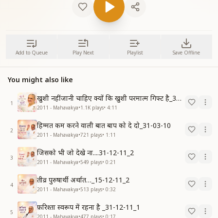
Add to Queue
Play Next
Playlist
Save Offline
You might also like
खुशी नहीं जानी चाहिए क्यों कि खुशी परमात्म गिफ्ट है_31-03-10
1
2011 - Mahavakya
•
1.1K
plays
•
4:11
हिम्मत कम करने वाली बात बाप को दे दो_31-03-10
2
2011 - Mahavakya
•
721
plays
•
1:11
जिसको भी जो देखे ना....31-12-11_2
3
2011 - Mahavakya
•
549
plays
•
0:21
तीव्र पुरुषार्थी अर्थात…_15-12-11_2
4
2011 - Mahavakya
•
513
plays
•
0:32
फ़रिश्ता स्वरूप में रहना है _31-12-11_1
5
2011 - Mahavakya
•
477
plays
•
0:17