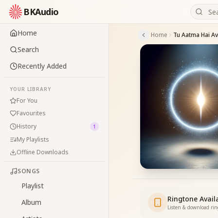
BKAudio
Home
Home
Tu Aatma Hai Av
Search
Recently Added
YOUR LIBRARY
For You
Favourites
History
1
My Playlists
Offline Downloads
SONGS
Playlist
Ringtone Avail
Album
Listen & download ri