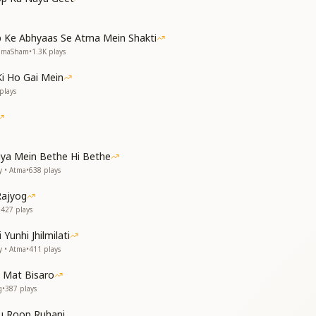
ी श्रीमत पर ही चलना
कमल फूल सा खिलना
 Ke Abhyaas Se Atma Mein Shakti
NumaSham
•
1.3K
plays
Ki Ho Gai Mein
आत्मा है अविनाशी
plays
आत्मा है अविनाशी"
tiya Mein Bethe Hi Bethe
y • Atma
•
638
plays
Rajyog
•
427
plays
Yunhi Jhilmilati
y • Atma
•
411
plays
 Mat Bisaro
g
•
387
plays
u Roop Ruhani