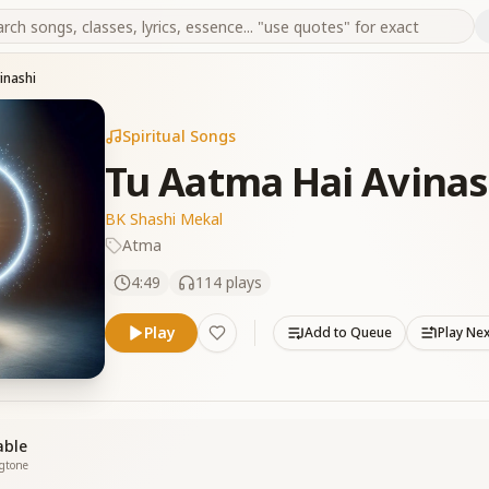
inashi
Spiritual Songs
Tu Aatma Hai Avinas
BK Shashi Mekal
Atma
4:49
114
plays
Play
Add to Queue
Play Ne
able
ngtone