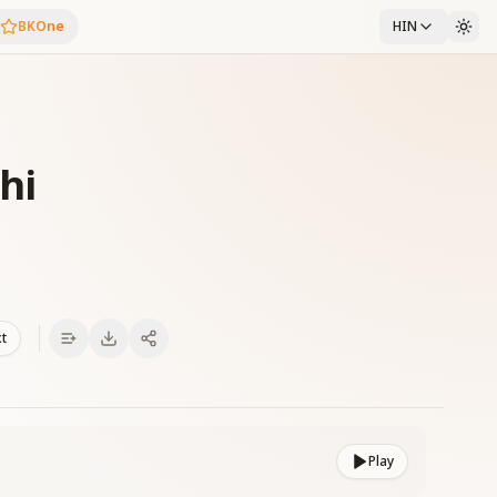
BKOne
HIN
hi
xt
Play