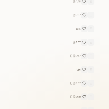
4:18
5:07
5:15
3:57
6:47
4:56
5:52
5:30