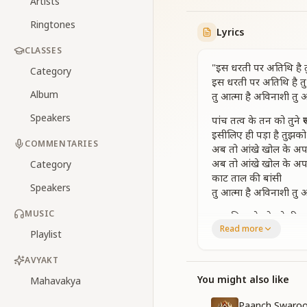
Artists
Ringtones
Lyrics
CLASSES
"इस धरती पर अतिथि है 
Category
इस धरती पर अतिथि है त
Album
तु आत्मा है अविनाशी तु 
Speakers
पांच तत्व के तन को तुने र
इसीलिए ही पड़ा है तुझक
COMMENTARIES
अब तो आंखे खोल के अ
अब तो आंखे खोल के अ
Category
काट ताल की बांसी
Speakers
तु आत्मा है अविनाशी तु 
MUSIC
परम पिता से जोड़ के रिश
Read more
योगाग्नि में तपने से ही दि
Playlist
शिव की शक्ति पाकर होग
शिव की शक्ति पाकर होग
AVYAKT
हीरा स्वयं प्रकाशी
You might also like
Mahavakya
तु आत्मा है अविनाशी तु 
Paanch Swaroo