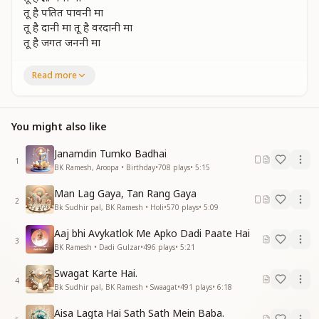
तू है पतित पावनी मा
तू है दानी मा तू है वरदानी मा
तू है जगत जननी मा
सन्मान देना सबको मा
Read more
सदा तेरी यही भावना
विश्व का कल्याण हो
मन में सदा यही कामना
You might also like
अन्तर मुखी सदा है सुखी
स्नेहमई मूरत मा
Janamdin Tumko Badhai
ओम ध्वनि के स्वर से
1
BK Ramesh, Aroopa • Birthday
•
708
plays
•
5:15
ओम राधे बनी मा
तू है दानी मा तू है वरदानी मा
Man Lag Gaya, Tan Rang Gaya
तू है जगत जननी मा
2
Bk Sudhir pal, BK Ramesh • Holi
•
570
plays
•
5:09
कमल नयनी हृदय स्वरी
Aaj bhi Avykatlok Me Apko Dadi Paate Hai
देवी सुहासीनी मा
3
BK Ramesh • Dadi Gulzar
•
496
plays
•
5:21
अष्टभुजा धारी भाग्य विधाती
कात्यायनी कामधेनु मा
Swagat Karte Hai.
4
ज्ञान बिना वादिनी
Bk Sudhir pal, BK Ramesh • Swaagat
•
491
plays
•
6:18
वेदशास्त्र धारीनी
Aisa Lagta Hai Sath Sath Mein Baba.
वैकुंठ स्वामिनी मा