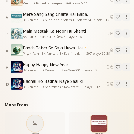
5
Pami, BK Ramesh • Evergreen
•
369
plays
•
5:14
श्वेत वस्त्र धारीनी
श्वेत चंदन धारीनी
Mere Sang Sang Chalte Hai Baba.
श्वेत श्वेत श्वेतश्वरी मा
6
BK Ramesh, Bk Sudhir pal • Safalta Hi Safalta
•
343
plays
•
6:12
तू है दानी मा तू है वरदानी मा
तू है जगत जननी मा
Main Mastak Ka Noor Hu Shanti
7
BK Ramesh • Shanti - शांति
•
308
plays
•
5:46
तूफाको तोहपा बनाए मा
मीठी मुस्कान तुम्हारी
Panch Tatvo Se Saja Huwa Hai
8
शीतलता का निर बहाए
Priyani Vani, BK Ramesh, Bk Sudhir pal, BK Yasaswini, BK Sharmistha, Harish Moyal, Gufiji • Earth Day
•
297
plays
•
30:35
मीठी बोल तुम्हारी
Happy Happy New Year
स्वर्ग का द्वार तू जगका उद्धार तू
9
BK Ramesh, BK Yasaswini • New Year
•
205
plays
•
4:33
शिवकी शक्ति मा
नारी शक्ति की हो अवतार
Badhai Ho Badhai Naye Saal Ki
हो जगदम्बे मा
10
BK Ramesh, BK Sharmistha • New Year
•
185
plays
•
5:12
तू है दानी मा तू है वरदानी मा
तू है जगत जननी मा
तू है दानी मा तू है वरदानी मा
More From
तू है जगत जननी मा
तू है ज्ञान गंगा मा
तू है पतित पावनी मा
तू है ज्ञान गंगा मा