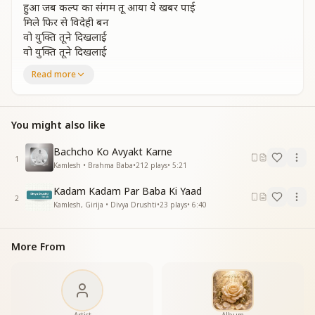
हुआ जब कल्प का संगम तू आया ये खबर पाई
मिले फिर से विदेही बन
वो युक्ति तूने दिखलाई
वो युक्ति तूने दिखलाई
किया पल पल में परिवर्तन
Read more
तुम्हे भूलनेकी भूल कैसी
किया पल पल में परिवर्तन
तुम्हे भूलनेकी भूल कैसी
You might also like
तुझे पाने की चाहत में मै दुनिया को भूला बैठी
भला खुशियों से अचल थी
Bachcho Ko Avyakt Karne
1
अलौकिक सुख भी पाया था
Kamlesh • Brahma Baba
•
212
plays
•
5:21
तुझे पाकर मेरे बाबा
Kadam Kadam Par Baba Ki Yaad
ये पंछी मुस्कुराया था
2
Kamlesh, Girija • Divya Drushti
•
23
plays
•
6:40
ये पंछी मुस्कुराया था
जागी थी रात सारी
तुम्हारी याद है ऐसी
More From
तुझे पाने की चाहत में मै दुनिया को भूला बैठी
तुम्हारा संग तो ऐसा था
खिलाए फूल जंगल में
तुम्हारा संग तो ऐसा था