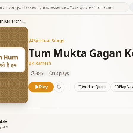
Tum Mukta Gagan Ke Panchhi Ho
Spiritual Songs
Tum Mukta Gagan K
BK Ramesh
4:49
18
plays
Play
Add to Queue
Play Ne
able
ngtone