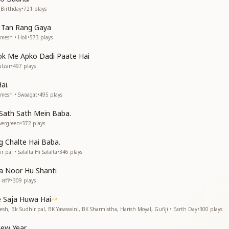
 Birthday
•
721
plays
ी
 Tan Rang Gaya
mesh • Holi
•
573
plays
lok Me Apko Dadi Paate Hai
lzar
•
497
plays
ai.
amesh • Swaagat
•
495
plays
 Sath Sath Mein Baba.
vergreen
•
372
plays
 Chalte Hai Baba.
pal • Safalta Hi Safalta
•
346
plays
a Noor Hu Shanti
शांति
•
309
plays
 Saja Huwa Hai
esh, Bk Sudhir pal, BK Yasaswini, BK Sharmistha, Harish Moyal, Gufiji • Earth Day
•
300
plays
ew Year