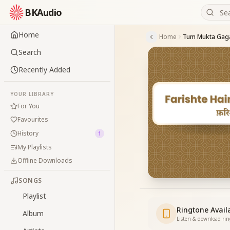
BKAudio
Home
Home
Search
Recently Added
YOUR LIBRARY
For You
Favourites
History
1
My Playlists
Offline Downloads
SONGS
Playlist
Ringtone Avail
Album
Listen & download ri