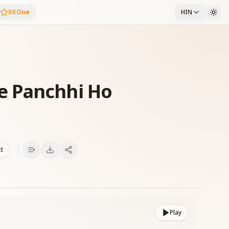
BKOne
HIN
e Panchhi Ho
xt
Play