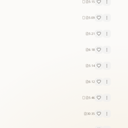
5:15
5:09
5:21
6:18
5:14
6:12
5:46
30:35