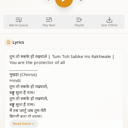
Add to Queue
Play Next
Playlist
Save Offline
Lyrics
तुम तो सबके हो रखवाले | Tum Toh Sabke Ho Rakhwale |
You are the protector of all
_
_
_
_
_
_
_
_
_
_
_
_
_
_
मुखड़ा (Chorus)
Hindi:
तुम तो सबके हो रखवाले,
बहुत सुना है नाम।
तुम तो सबके हो रखवाले,
बहुत सुना है नाम।
मैं तब जानूँ जब तुम मेरी
बिगड़ी बना दो श्याम।
तुम तो सब की हो रखवाले।
Read more