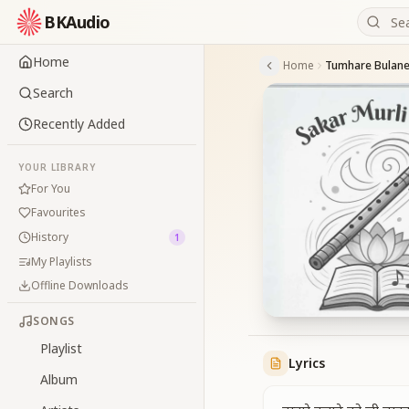
BKAudio
Home
Home
Search
Recently Added
YOUR LIBRARY
For You
Favourites
History
1
My Playlists
Offline Downloads
SONGS
Playlist
Lyrics
Album