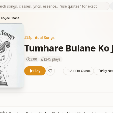
Tumhare Bulane Ko Jee Chahata Hai
Spiritual Songs
Tumhare Bulane Ko 
3:00
245
plays
Play
Add to Queue
Play Ne