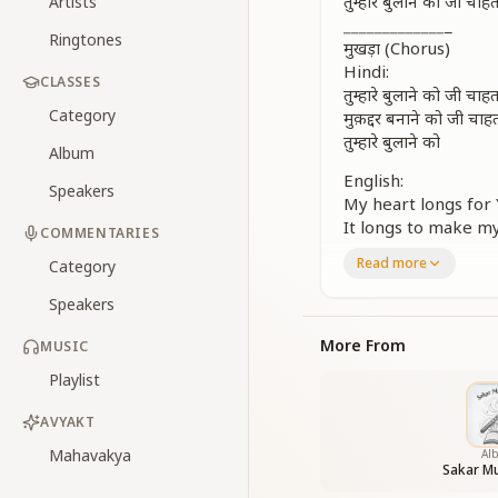
तुम्हारे बुलाने को ज
Artists
_
_
_
_
_
_
_
_
_
_
_
_
_
_
Ringtones
मुखड़ा (Chorus)
Hindi:
CLASSES
तुम्हारे बुलाने को जी चाह
Category
मुक़द्दर बनाने को जी चाहत
तुम्हारे बुलाने को
Album
English:
Speakers
My heart longs for 
It longs to make m
COMMENTARIES
To answer Your call
Read more
Category
_
_
_
_
_
_
_
_
_
_
_
_
_
_
Verse 1
Speakers
Hindi:
जो तुम आओ, तो साथ खुश
More From
MUSIC
जो तुम आओ, तो साथ खुश
Playlist
मेरा मुस्कुराने को, जी चा
तुम्हारे बुलाने को
AVYAKT
English:
Mahavakya
Al
Sakar Mu
If You come, may jo