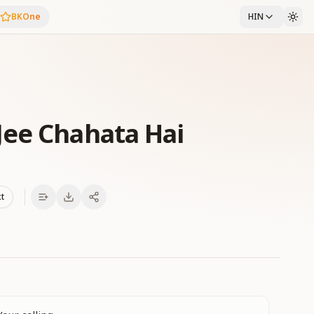
BKOne
HIN
Jee Chahata Hai
xt