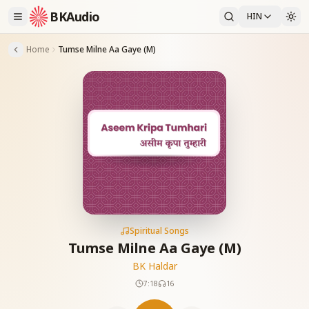
BKAudio
HIN
Home
Tumse Milne Aa Gaye (M)
Spiritual Songs
Tumse Milne Aa Gaye (M)
BK Haldar
7:18
16