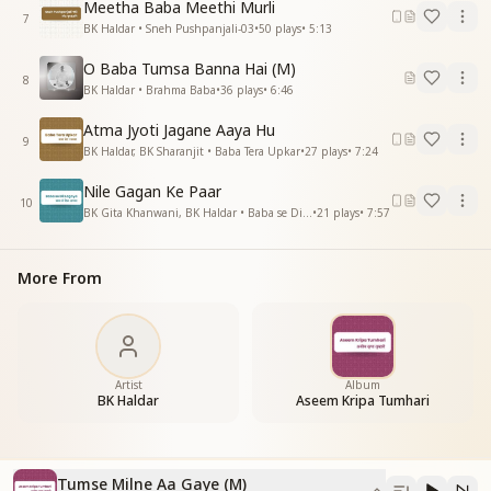
Meetha Baba Meethi Murli
सबकुछ तुमको है खबर
7
BK Haldar • Sneh Pushpanjali-03
•
50
plays
•
5:13
मिलने को आना सबका है कहना
ओ प्रिय रहबर
O Baba Tumsa Banna Hai (M)
8
आना ही होगा मिलना ही होगा
BK Haldar • Brahma Baba
•
36
plays
•
6:46
कहे दिल की धड़कन
Atma Jyoti Jagane Aaya Hu
चारो ओर के बच्चे तुम्हारे आ गए मधुबन
9
BK Haldar, BK Sharanjit • Baba Tera Upkar
•
27
plays
•
7:24
आ गए मधुबन
Nile Gagan Ke Paar
तुमसे मिलने आ गए
10
BK Gita Khanwani, BK Haldar • Baba se Dil Lagaya
•
21
plays
•
7:57
देखो बच्चे तुम्हारे
बड़े प्यार से बाट निहारे
आ जाओ बाबा हमारे
More From
आ जाओ बाबा हमारे
मिलन का मौसम आया होगा महा मिलन
चारो ओर के बच्चे तुम्हारे आ गए मधुबन
आ गए मधुबन
आ गए मधुबन
Artist
Album
BK Haldar
Aseem Kripa Tumhari
आ गए मधुबन
_
_
_
_
_
_
_
_
_
Tumse Milne Aa Gaye (M)