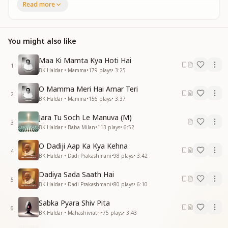
Read more
अपने आप सबकुछ करके
अपने आप छुपाया
पालना शिक्षाये देकर बच्चों को आगे बढ़ाया
You might also like
तुमसे है रोशन ये चमन सबका मन आंगन
चारो ओर के बच्चे तुम्हारे आ गए मधुबन
Maa Ki Mamta Kya Hoti Hai
आ गए मधुबन
1
BK Haldar • Mamma
•
179
plays
•
3:25
है दीवाने ये परवाने बाबा तुमको मिलनेको
O Mamma Meri Hai Amar Teri
करना ये तन ओ प्राण धन
2
BK Haldar • Mamma
•
156
plays
•
3:37
राहत मिले इस दिल को
है दीवाने ये परवाने बाबा तुमको मिलनेको
Jara Tu Soch Le Manuva (M)
करना ये तन ओ प्राण धन
3
BK Haldar • Baba Milan
•
113
plays
•
6:52
राहत मिले इस दिल को
दिलके दिलबर तुम्हारे बिगर कुछ भी न चाहे हम
O Dadiji Aap Ka Kya Kehna
4
चारो ओर के बच्चे तुम्हारे आ गए मधुबन
BK Haldar • Dadi Prakashmani
•
98
plays
•
3:42
आ गए मधुबन
Dadiya Sada Saath Hai
5
और क्या सुनाए
BK Haldar • Dadi Prakashmani
•
80
plays
•
6:10
सबकुछ तुमको है खबर
Sabka Pyara Shiv Pita
मिलने को आना सबका है कहना
6
BK Haldar • Mahashivratri
•
75
plays
•
3:43
ओ प्रिय रहबर
और क्या सुनाए